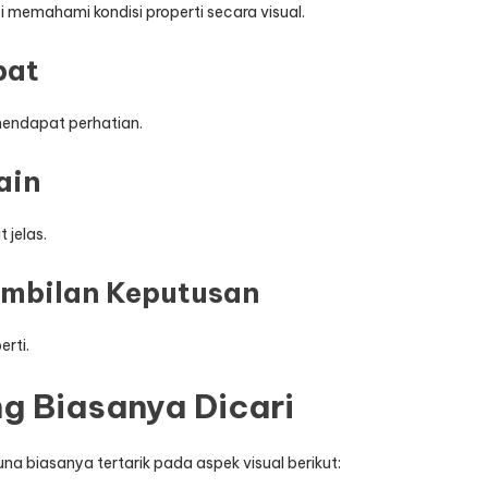
 memahami kondisi properti secara visual.
pat
mendapat perhatian.
ain
 jelas.
ambilan Keputusan
erti.
g Biasanya Dicari
na biasanya tertarik pada aspek visual berikut: