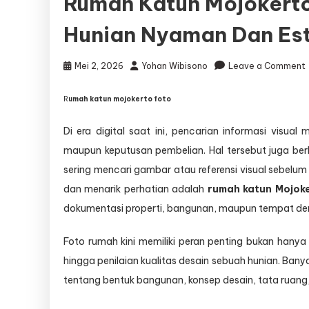
Rumah Katun Mojokerto 
Hunian Nyaman Dan Est
Mei 2, 2026
Yohan Wibisono
Leave a Comment
R
umah katun mojokerto foto
Di era digital saat ini, pencarian informasi visual 
I
maupun keputusan pembelian. Hal tersebut juga ber
V
sering mencari gambar atau referensi visual sebelu
dan menarik perhatian adalah
rumah katun Mojoke
dokumentasi properti, bangunan, maupun tempat den
Foto rumah kini memiliki peran penting bukan hanya 
D
hingga penilaian kualitas desain sebuah hunian. B
tentang bentuk bangunan, konsep desain, tata ruang,