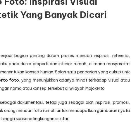
Foto: Inspirasi Visual
etik Yang Banyak Dicari
on
Rumah
Katun
Mojokerto
Foto:
menjadi bagian penting dalam proses mencari inspirasi, referensi,
nspirasi
laku pada dunia properti dan interior rumah, di mana masyarakat
isual
Hunian
m menentukan konsep hunian. Salah satu pencarian yang cukup unik
Nyaman
rto foto
, yang menunjukkan adanya minat terhadap visual atau
dan
gan nama atau konsep tersebut di wilayah Mojokerto.
Estetik
yang
Banyak
sebagai dokumentasi, tetapi juga sebagai alat inspirasi, promosi,
icari
anyak orang mencari foto rumah untuk mendapatkan gambaran nyata
 hingga suasana lingkungan sekitar.