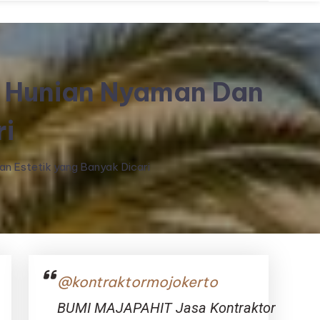
al Hunian Nyaman Dan
ri
an Estetik yang Banyak Dicari
@kontraktormojokerto
BUMI MAJAPAHIT Jasa Kontraktor