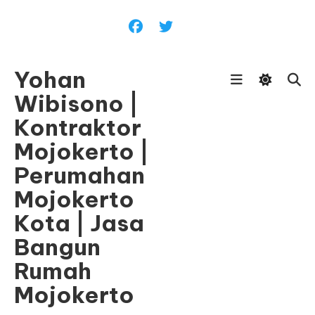
Skip
To
Content
Yohan
Wibisono |
Kontraktor
Mojokerto |
Perumahan
Mojokerto
Kota | Jasa
Bangun
Rumah
Mojokerto