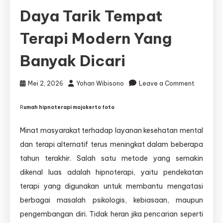
Daya Tarik Tempat
Terapi Modern Yang
Banyak Dicari
on
Mei 2, 2026
Yohan Wibisono
Leave a Comment
Rumah
Hipnoter
R
umah hipnoterapi mojokerto foto
Mojokert
Foto:
Minat masyarakat terhadap layanan kesehatan mental
Informasi
dan terapi alternatif terus meningkat dalam beberapa
Visual
dan
tahun terakhir. Salah satu metode yang semakin
Daya
dikenal luas adalah hipnoterapi, yaitu pendekatan
Tarik
terapi yang digunakan untuk membantu mengatasi
Tempat
Terapi
berbagai masalah psikologis, kebiasaan, maupun
Modern
pengembangan diri. Tidak heran jika pencarian seperti
yang