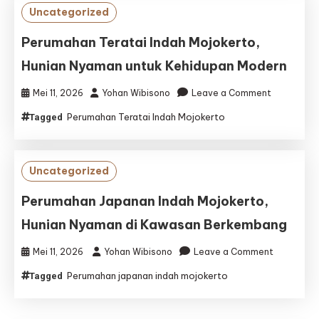
Hunian
Uncategorized
Nyaman
untuk
Perumahan Teratai Indah Mojokerto,
Keluarga
Hunian Nyaman untuk Kehidupan Modern
Modern
on
Mei 11, 2026
Yohan Wibisono
Leave a Comment
Perumaha
Perumahan Teratai Indah Mojokerto
Tagged
Teratai
Indah
Mojokerto,
Hunian
Uncategorized
Nyaman
untuk
Perumahan Japanan Indah Mojokerto,
Kehidupan
Hunian Nyaman di Kawasan Berkembang
Modern
on
Mei 11, 2026
Yohan Wibisono
Leave a Comment
Perumaha
Perumahan japanan indah mojokerto
Tagged
Japanan
Indah
Mojokerto