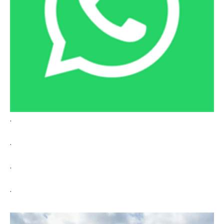
.
.
.
.