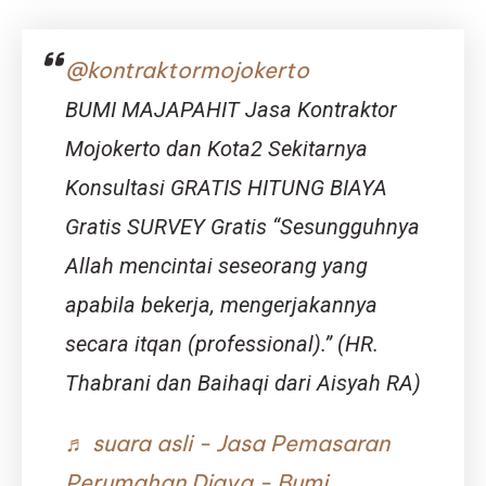
Hunian
Nyaman
di
@kontraktormojokerto
Kawasan
Berkemba
BUMI MAJAPAHIT Jasa Kontraktor
Mojokerto dan Kota2 Sekitarnya
Konsultasi GRATIS HITUNG BIAYA
Gratis SURVEY Gratis “Sesungguhnya
Allah mencintai seseorang yang
apabila bekerja, mengerjakannya
secara itqan (professional).” (HR.
Thabrani dan Baihaqi dari Aisyah RA)
♬ suara asli - Jasa Pemasaran
Perumahan Djava - Bumi