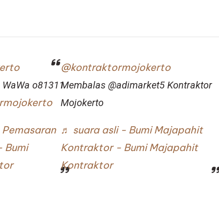
erto
@kontraktormojokerto
to WaWa o81311
Membalas @adimarket5 Kontraktor
rmojokerto
Mojokerto
sa Pemasaran
♬ suara asli - Bumi Majapahit
- Bumi
Kontraktor - Bumi Majapahit
tor
Kontraktor