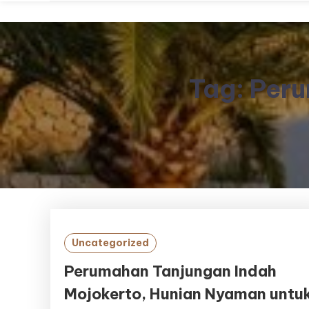
Tag:
Peru
Uncategorized
Perumahan Tanjungan Indah
Mojokerto, Hunian Nyaman untu