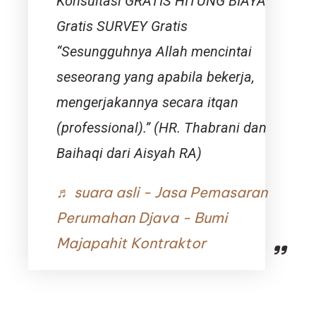
Konsultasi GRATIS HITUNG BIAYA
Gratis SURVEY Gratis
“Sesungguhnya Allah mencintai
seseorang yang apabila bekerja,
mengerjakannya secara itqan
(professional).” (HR. Thabrani dan
Baihaqi dari Aisyah RA)
♬ suara asli - Jasa Pemasaran
Perumahan Djava - Bumi
Majapahit Kontraktor