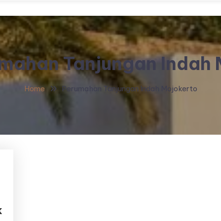
mahan Tanjungan Indah 
Home
Perumahan Tanjungan Indah Mojokerto
k