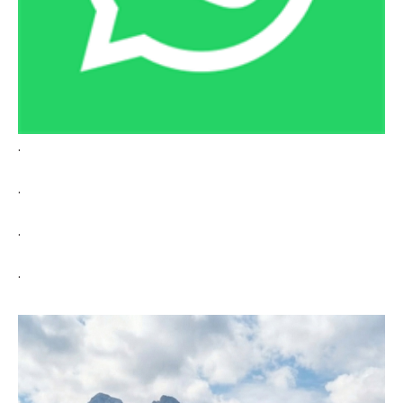
.
.
.
.