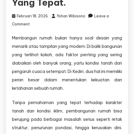
Yang Tepat.
Februari 18, 2026
Yohan Wibisono
Leave a
on
Comment
Kondisi
tanah
Membangun rumah bukan hanya soal desain yang
dan
menarik atau tampilan yang modern. Di balik bangunan
cuaca
di
yang terlihat kokoh, ada faktor penting yang sering
Kediri
diabaikan oleh banyak orang, yaitu kondisi tanah dan
membutuhkan
pengaruh cuaca setempat. Di Kediri, dua hal ini memiliki
pengerjaan
struktur
peran besar dalam menentukan kekuatan dan
yang
ketahanan sebuah rumah.
tepat.
Tanpa pemahaman yang tepat terhadap karakter
tanah dan kondisi iklim, pembangunan rumah bisa
berujung pada berbagai masalah serius seperti retak
struktur, penurunan pondasi, hingga kerusakan dini.