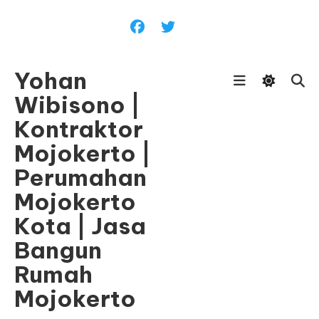
Skip
To
Content
Yohan
Wibisono |
Kontraktor
Mojokerto |
Perumahan
Mojokerto
Kota | Jasa
Bangun
Rumah
Mojokerto