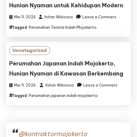
Hunian Nyaman untuk Kehidupan Modern
Modern
on
Mei 11, 2026
Yohan Wibisono
Leave a Comment
Perumaha
Perumahan Teratai Indah Mojokerto
Tagged
Teratai
Indah
Mojokerto,
Hunian
Uncategorized
Nyaman
untuk
Perumahan Japanan Indah Mojokerto,
Kehidupan
Hunian Nyaman di Kawasan Berkembang
Modern
on
Mei 11, 2026
Yohan Wibisono
Leave a Comment
Perumaha
Perumahan japanan indah mojokerto
Tagged
Japanan
Indah
Mojokerto
Hunian
Nyaman
di
@kontraktormojokerto
Kawasan