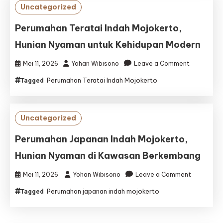
Hunian
Uncategorized
Nyaman
untuk
Perumahan Teratai Indah Mojokerto,
Keluarga
Hunian Nyaman untuk Kehidupan Modern
Modern
on
Mei 11, 2026
Yohan Wibisono
Leave a Comment
Perumaha
Perumahan Teratai Indah Mojokerto
Tagged
Teratai
Indah
Mojokerto,
Hunian
Uncategorized
Nyaman
untuk
Perumahan Japanan Indah Mojokerto,
Kehidupan
Hunian Nyaman di Kawasan Berkembang
Modern
on
Mei 11, 2026
Yohan Wibisono
Leave a Comment
Perumaha
Perumahan japanan indah mojokerto
Tagged
Japanan
Indah
Mojokerto