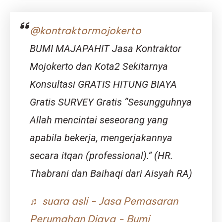
Hunian
Nyaman
di
@kontraktormojokerto
Kawasan
Berkemba
BUMI MAJAPAHIT Jasa Kontraktor
Mojokerto dan Kota2 Sekitarnya
Konsultasi GRATIS HITUNG BIAYA
Gratis SURVEY Gratis “Sesungguhnya
Allah mencintai seseorang yang
apabila bekerja, mengerjakannya
secara itqan (professional).” (HR.
Thabrani dan Baihaqi dari Aisyah RA)
♬ suara asli - Jasa Pemasaran
Perumahan Djava - Bumi