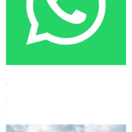
.
.
.
.