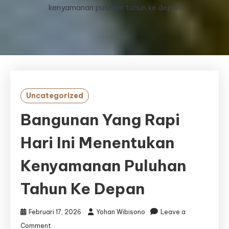
kenyamanan puluhan tahun ke depan
Uncategorized
Bangunan Yang Rapi
Hari Ini Menentukan
Kenyamanan Puluhan
Tahun Ke Depan
Februari 17, 2026
Yohan Wibisono
Leave a
on
Comment