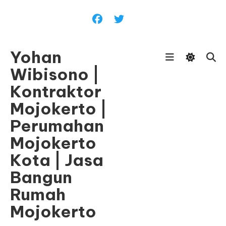
Skip
To
Content
Yohan
Wibisono |
Kontraktor
Mojokerto |
Perumahan
Mojokerto
Kota | Jasa
Bangun
Rumah
Mojokerto