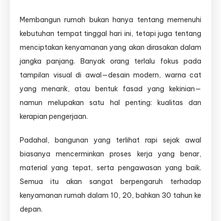
Bangunan
yang
Membangun rumah bukan hanya tentang memenuhi
rapi
kebutuhan tempat tinggal hari ini, tetapi juga tentang
hari
ini
menciptakan kenyamanan yang akan dirasakan dalam
menentukan
jangka panjang. Banyak orang terlalu fokus pada
kenyamanan
tampilan visual di awal—desain modern, warna cat
puluhan
tahun
yang menarik, atau bentuk fasad yang kekinian—
ke
namun melupakan satu hal penting: kualitas dan
depan
kerapian pengerjaan.
Padahal, bangunan yang terlihat rapi sejak awal
biasanya mencerminkan proses kerja yang benar,
material yang tepat, serta pengawasan yang baik.
Semua itu akan sangat berpengaruh terhadap
kenyamanan rumah dalam 10, 20, bahkan 30 tahun ke
depan.