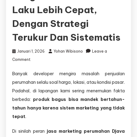
Laku Lebih Cepat,
Dengan Strategi
Terukur Dan Sistematis
Januari 1, 2026
Yohan Wibisono
Leave a
on
Comment
Kami
Menyediakan
Banyak developer mengira masalah penjualan
Jasa
perumahan selalu soal harga, lokasi, atau kondisi pasar.
Marketing
Perumahan
Padahal, di lapangan kami sering menemukan fakta
yang
berbeda:
produk bagus bisa mandek bertahun-
Membuat
tahun hanya karena sistem marketing yang tidak
Unit
Laku
tepat
.
Lebih
Cepat,
Di sinilah peran
jasa marketing perumahan Djava
dengan