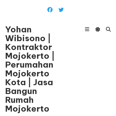
Skip
To
Content
Yohan
Wibisono |
Kontraktor
Mojokerto |
Perumahan
Mojokerto
Kota | Jasa
Bangun
Rumah
Mojokerto