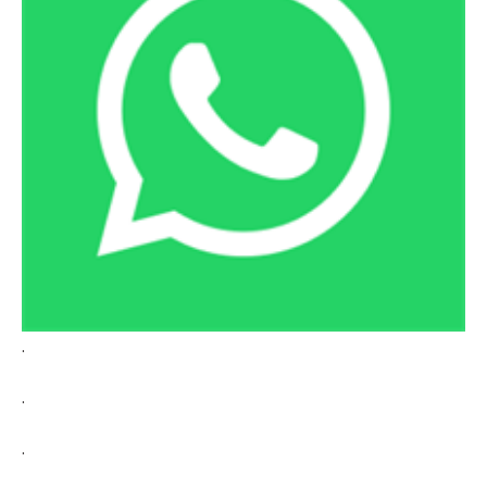
.
.
.