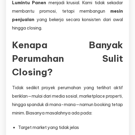
Lumintu Panen
menjadi krusial. Kami tidak sekadar
Strategi
membantu promosi, tetapi membangun
Terukur
mesin
dan
penjualan
yang bekerja secara konsisten dari awal
Sistematis
hingga closing.
Kenapa Banyak
Perumahan Sulit
Closing?
Tidak sedikit proyek perumahan yang terlihat aktif
beriklan—mulai dari media sosial, marketplace properti,
hingga spanduk di mana-mana—namun booking tetap
minim. Biasanya masalahnya ada pada:
Target market yang tidak jelas