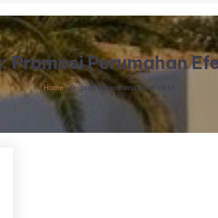
g:
Promosi Perumahan Efe
Home
promosi perumahan efektif