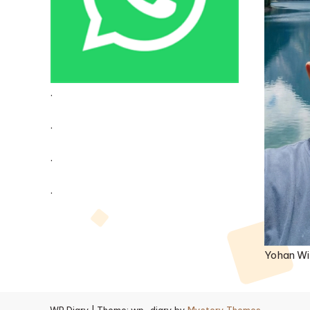
.
.
.
.
Yohan Wi
WP Diary
|
Theme: wp-diary by
Mystery Themes
.