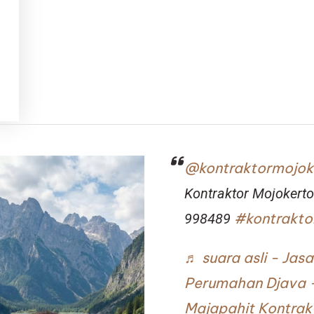
@kontraktormojok
Kontraktor Mojoker
#kontrakto
998489
♬ suara asli - Ja
Perumahan Djava 
Majapahit Kontrak