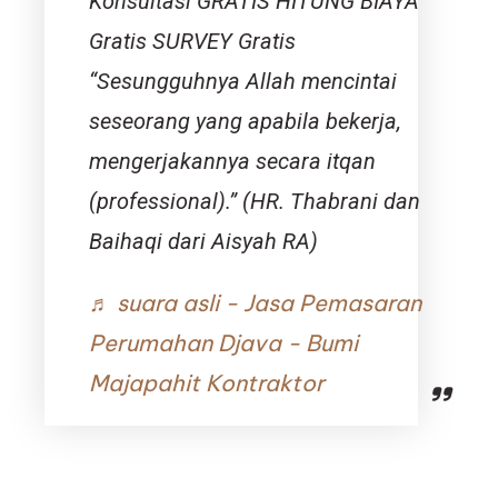
Konsultasi GRATIS HITUNG BIAYA
Gratis SURVEY Gratis
“Sesungguhnya Allah mencintai
seseorang yang apabila bekerja,
mengerjakannya secara itqan
(professional).” (HR. Thabrani dan
Baihaqi dari Aisyah RA)
♬ suara asli - Jasa Pemasaran
Perumahan Djava - Bumi
Majapahit Kontraktor