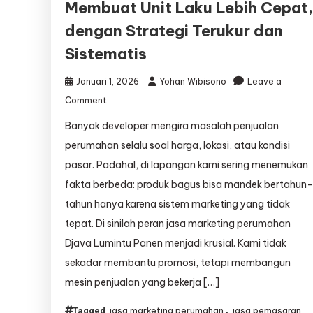
Membuat Unit Laku Lebih Cepat
dengan Strategi Terukur dan
Sistematis
Januari 1, 2026
Yohan Wibisono
Leave a
on
Comment
Kami
Banyak developer mengira masalah penjualan
Menyediakan
Jasa
perumahan selalu soal harga, lokasi, atau kondisi
Marketing
pasar. Padahal, di lapangan kami sering menemukan
Perumahan
fakta berbeda: produk bagus bisa mandek bertahun
yang
Membuat
tahun hanya karena sistem marketing yang tidak
Unit
tepat. Di sinilah peran jasa marketing perumahan
Laku
Djava Lumintu Panen menjadi krusial. Kami tidak
Lebih
Cepat,
sekadar membantu promosi, tetapi membangun
dengan
mesin penjualan yang bekerja […]
Strategi
Terukur
jasa marketing perumahan
jasa pemasaran
Tagged
,