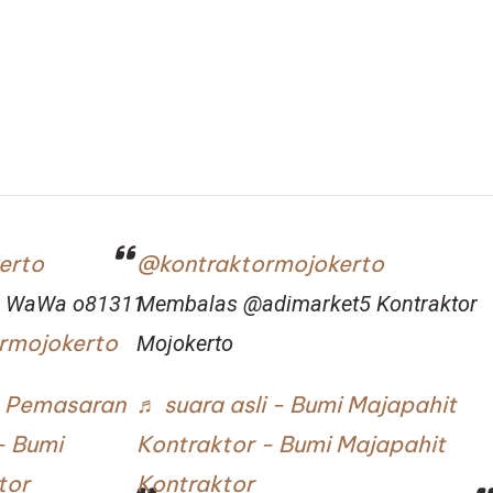
erto
@kontraktormojokerto
to WaWa o81311
Membalas @adimarket5 Kontraktor
rmojokerto
Mojokerto
sa Pemasaran
♬ suara asli - Bumi Majapahit
- Bumi
Kontraktor - Bumi Majapahit
tor
Kontraktor