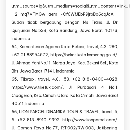
utm_source=ig&utm_medium=social&utm_content=link
_2_mq7VTMGw_aem_-Cf6WfJEbP9jrbBo6dqJoA,
Sudah tidak bergabung dengan Ms Trans, Jl. Dr.
Djunjunan No.53B, Kota Bandung, Jawa Barat 40173,
Indonesia
64, Kementerian Agama Kota Bekasi, travel, 4.3, 280,
+62 21 88954572, https://bekasikota.kemenag.go.id/,
Jl. Ahmad Yani No.11, Marga Jaya, Kec. Bekasi Sel., Kota
Bks, Jawa Barat 17141, Indonesia
65, Tiketux, travel, 4.6, 153, +62 818-0400-4028,
https://www.tiketux.com/, Jl. Purbasari 4 No.1,
Cipageran, Kec. Cimahi Utara, Kota Cimahi, Jawa Barat
40511, Indonesia
66, LION PARCEL DINAMIKA TOUR & TRAVEL, travel, 5,
6, +62 813-8910-9993, http://www.lionparcel.com/,
Jl. Caman Raya No.77, RT.002/RW.003, Jatibening,