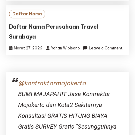
Nama,
Kontak
Daftar Nama
Web,
Alama
Daftar Nama Perusahaan Travel
Travel
Surabaya
Agent
dan
on
Maret 27, 2026
Yohan Wibisono
Leave a Comment
Perse
Dafta
Kendar
Nama
di
Perus
Mojoke
Travel
Surab
@kontraktormojokerto
BUMI MAJAPAHIT Jasa Kontraktor
Mojokerto dan Kota2 Sekitarnya
Konsultasi GRATIS HITUNG BIAYA
Gratis SURVEY Gratis “Sesungguhnya