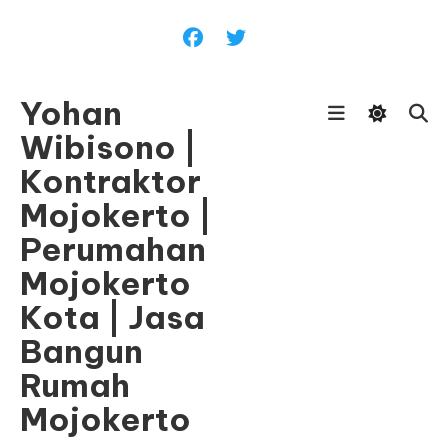
Skip
To
Content
Yohan
Wibisono |
Kontraktor
Mojokerto |
Perumahan
Mojokerto
Kota | Jasa
Bangun
Rumah
Mojokerto