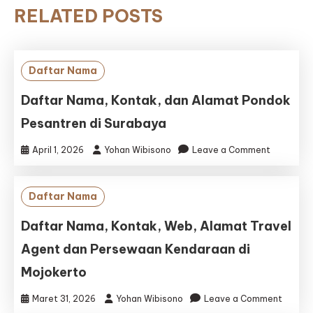
RELATED POSTS
Daftar Nama
Daftar Nama, Kontak, dan Alamat Pondok
Pesantren di Surabaya
on
April 1, 2026
Yohan Wibisono
Leave a Comment
Daftar
Nama,
Kontak,
Daftar Nama
dan
Alamat
Daftar Nama, Kontak, Web, Alamat Travel
Pondok
Agent dan Persewaan Kendaraan di
Pesantre
di
Mojokerto
Surabaya
on
Maret 31, 2026
Yohan Wibisono
Leave a Comment
Daftar