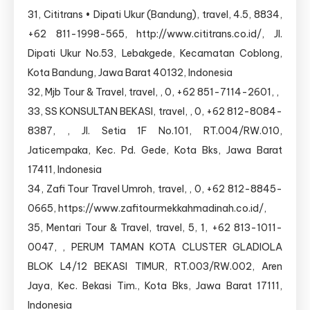
31, Cititrans • Dipati Ukur (Bandung), travel, 4.5, 8834,
+62 811-1998-565, http://www.cititrans.co.id/, Jl.
Dipati Ukur No.53, Lebakgede, Kecamatan Coblong,
Kota Bandung, Jawa Barat 40132, Indonesia
32, Mjb Tour & Travel, travel, , 0, +62 851-7114-2601, ,
33, SS KONSULTAN BEKASI, travel, , 0, +62 812-8084-
8387, , Jl. Setia 1F No.101, RT.004/RW.010,
Jaticempaka, Kec. Pd. Gede, Kota Bks, Jawa Barat
17411, Indonesia
34, Zafi Tour Travel Umroh, travel, , 0, +62 812-8845-
0665, https://www.zafitourmekkahmadinah.co.id/,
35, Mentari Tour & Travel, travel, 5, 1, +62 813-1011-
0047, , PERUM TAMAN KOTA CLUSTER GLADIOLA
BLOK L4/12 BEKASI TIMUR, RT.003/RW.002, Aren
Jaya, Kec. Bekasi Tim., Kota Bks, Jawa Barat 17111,
Indonesia