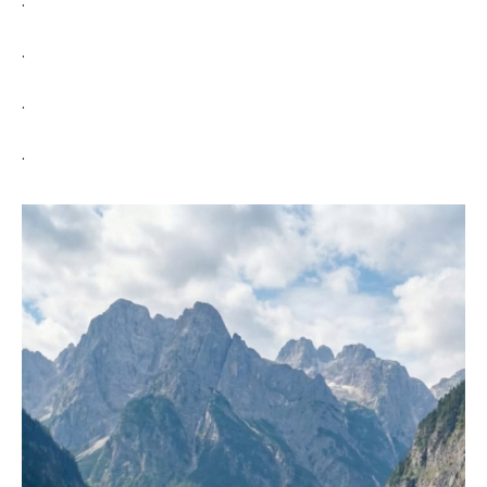
.
.
.
.