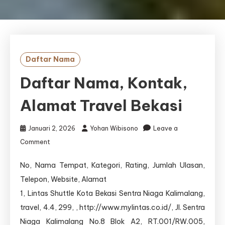
Daftar Nama
Daftar Nama, Kontak,
Alamat Travel Bekasi
Januari 2, 2026
Yohan Wibisono
Leave a
on
Comment
Daftar
Nama,
No, Nama Tempat, Kategori, Rating, Jumlah Ulasan,
Kontak,
Telepon, Website, Alamat
Alamat
Travel
1, Lintas Shuttle Kota Bekasi Sentra Niaga Kalimalang,
Bekasi
travel, 4.4, 299, , http://www.mylintas.co.id/, Jl. Sentra
Niaga Kalimalang No.8 Blok A2, RT.001/RW.005,