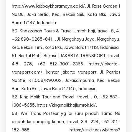
http://www.labbaykharamayn.co.id/, Jl. Rose Garden 1
No.86, Jaka Setia, Kec. Bekasi Sel., Kota Bks, Jawa
Barat 17147, Indonesia
60, Khazzanah Tours & Travel Umroh haji, travel, 5, 4,
+62 898-0265-841, , Jl. Margahayu Jaya, Margahayu,
Kec. Bekasi Tim., Kota Bks, Jawa Barat 17113, Indonesia
61, Rental Mobil Bekasi | JAKARTA TRANSPORT, travel,
4.8, 278, +62 812-3001-2366, https://jakarta-
transport.com/, kantor jakarta transport, Jl. Patriot
No.31e, RT.008/RW.002, Jakasampurna, Kec. Bekasi
Bar., Kota Bks, Jawa Barat 17145, Indonesia
62, King Malik Tour and Travel, travel, , 0, +62 853-
1386-5655, https://kingmalikhajiumroh.id/,
63, WB Trans Pasteur yg di suru pindah sama Ms
pindah ke samping kanan, travel, 3.8, 224, +62 811-
182-588, https://linktr.ee/wbtrans?