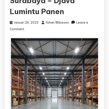
Surabaya – Djava
Lumintu Panen
Januari 26, 2023
Yohan Wibisono
Leave a
on
Comment
Jasa
Kontraktor
Gudang
Surabaya
|
Jasa
Bangun
Gudang
Surabaya
–
Djava
Lumintu
Panen