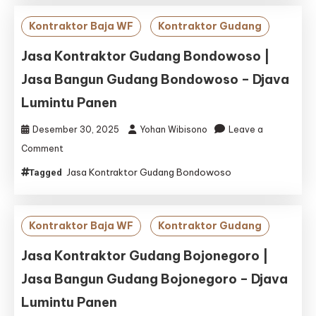
|
Jasa
Kontraktor Baja WF
Kontraktor Gudang
Bangun
Gudang
Jasa Kontraktor Gudang Bondowoso |
Gresik
Jasa Bangun Gudang Bondowoso – Djava
–
Djava
Lumintu Panen
Lumintu
Panen
Desember 30, 2025
Yohan Wibisono
Leave a
on
Comment
Jasa
Jasa Kontraktor Gudang Bondowoso
Tagged
Kontraktor
Gudang
Bondowoso
|
Kontraktor Baja WF
Kontraktor Gudang
Jasa
Bangun
Jasa Kontraktor Gudang Bojonegoro |
Gudang
Jasa Bangun Gudang Bojonegoro – Djava
Bondowoso
–
Lumintu Panen
Djava