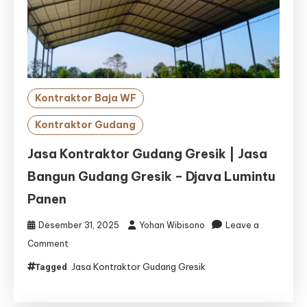
Kontraktor Baja WF
Kontraktor Gudang
Jasa Kontraktor Gudang Gresik | Jasa
Bangun Gudang Gresik – Djava Lumintu
Panen
Desember 31, 2025
Yohan Wibisono
Leave a
on
Comment
Jasa
Jasa Kontraktor Gudang Gresik
Tagged
Kontraktor
Gudang
Gresik