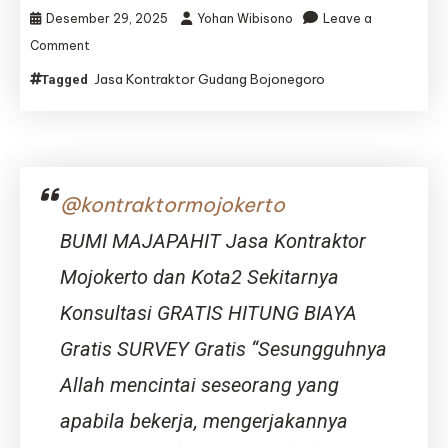
Lumintu
Desember 29, 2025
Yohan Wibisono
Leave a
Panen
on
Comment
Jasa
Jasa Kontraktor Gudang Bojonegoro
Tagged
Kontraktor
Gudang
Bojonegoro
|
Jasa
Bangun
@kontraktormojokerto
Gudang
Bojonegoro
BUMI MAJAPAHIT Jasa Kontraktor
–
Djava
Mojokerto dan Kota2 Sekitarnya
Lumintu
Konsultasi GRATIS HITUNG BIAYA
Panen
Gratis SURVEY Gratis “Sesungguhnya
Allah mencintai seseorang yang
apabila bekerja, mengerjakannya