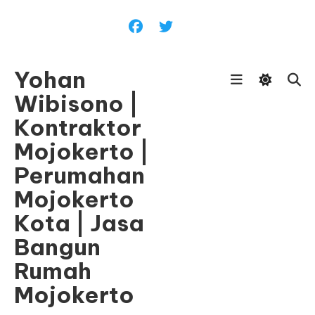
Skip
To
Content
Yohan
Wibisono |
Kontraktor
Mojokerto |
Perumahan
Mojokerto
Kota | Jasa
Bangun
Rumah
Mojokerto