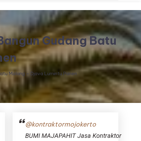
 Bangun Gudang Batu
nen
atu Malang – Djava Lumintu Panen
@kontraktormojokerto
BUMI MAJAPAHIT Jasa Kontraktor