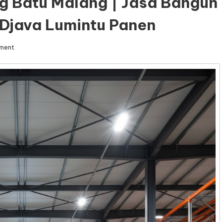
g Batu Malang | Jasa Bangun
Djava Lumintu Panen
on
ment
Jasa
Kontraktor
Gudang
Batu
Malang
|
Jasa
Bangun
Gudang
Batu
Malang
–
Djava
Lumintu
Panen