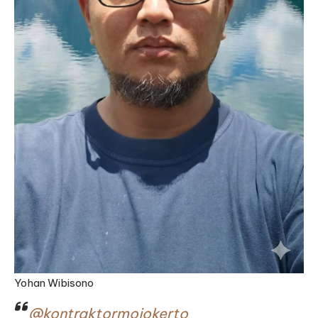
Yohan Wibisono
@kontraktormojokerto