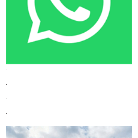
.
.
.
.