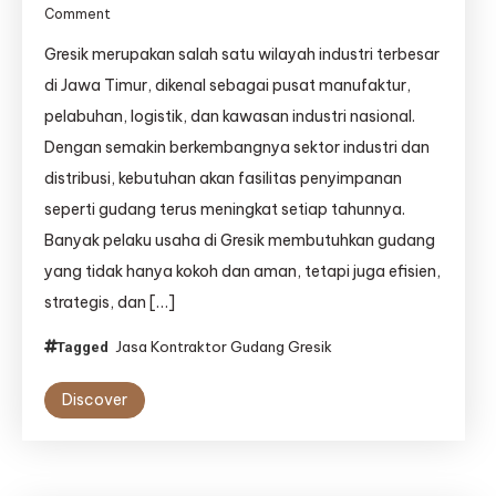
on
Comment
Jasa
Gresik merupakan salah satu wilayah industri terbesar
Kontraktor
Gudang
di Jawa Timur, dikenal sebagai pusat manufaktur,
Gresik
pelabuhan, logistik, dan kawasan industri nasional.
|
Dengan semakin berkembangnya sektor industri dan
Jasa
Bangun
distribusi, kebutuhan akan fasilitas penyimpanan
Gudang
seperti gudang terus meningkat setiap tahunnya.
Gresik
Banyak pelaku usaha di Gresik membutuhkan gudang
–
Djava
yang tidak hanya kokoh dan aman, tetapi juga efisien,
Lumintu
strategis, dan […]
Panen
Jasa Kontraktor Gudang Gresik
Tagged
Discover