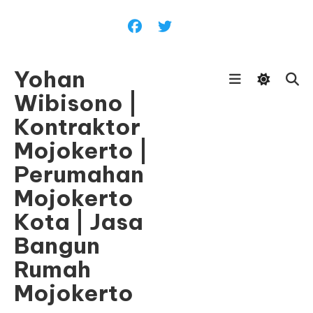
Skip
To
Content
Yohan
Wibisono |
Kontraktor
Mojokerto |
Perumahan
Mojokerto
Kota | Jasa
Bangun
Rumah
Mojokerto