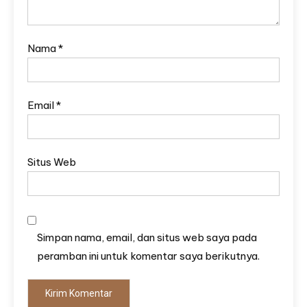
Nama
*
Email
*
Situs Web
Simpan nama, email, dan situs web saya pada
peramban ini untuk komentar saya berikutnya.