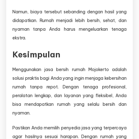
Namun, biaya tersebut sebanding dengan hasil yang
didapatkan. Rumah menjadi lebih bersih, sehat, dan
nyaman tanpa Anda harus mengeluarkan tenaga
ekstra.
Kesimpulan
Menggunakan jasa bersih rumah Mojokerto adalah
solusi praktis bagi Anda yang ingin menjaga kebersihan
rumah tanpa repot. Dengan tenaga profesional,
peralatan lengkap, dan layanan yang fleksibel, Anda
bisa mendapatkan rumah yang selalu bersih dan
nyaman.
Pastikan Anda memilih penyedia jasa yang terpercaya
agar hasilnya sesuai harapan. Dengan rumah yang