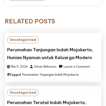
RELATED POSTS
Uncategorized
Perumahan Tanjungan Indah Mojokerto,
Hunian Nyaman untuk Keluarga Modern
on
Mei 11, 2026
Yohan Wibisono
Leave a Comment
Perumaha
Perumahan Tanjungan Indah Mojokerto
Tagged
Tanjungan
Indah
Mojokerto,
Hunian
Uncategorized
Nyaman
untuk
Perumahan Teratai Indah Mojokerto,
Keluarga