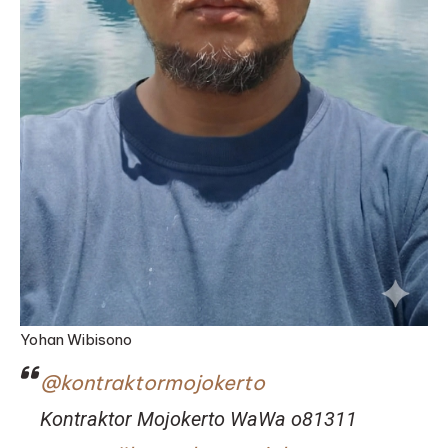
Yohan Wibisono
@kontraktormojokerto
Kontraktor Mojokerto WaWa o81311