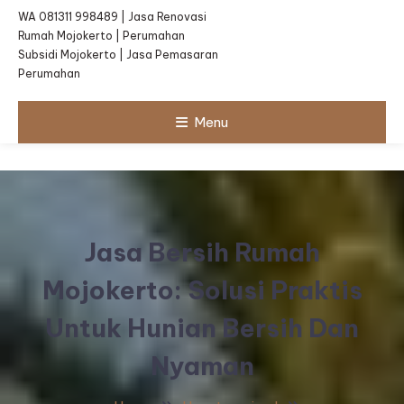
WA 081311 998489 | Jasa Renovasi
Rumah Mojokerto | Perumahan
Subsidi Mojokerto | Jasa Pemasaran
Perumahan
Menu
Jasa Bersih Rumah
Mojokerto: Solusi Praktis
Untuk Hunian Bersih Dan
Nyaman