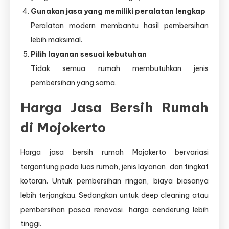
Gunakan jasa yang memiliki peralatan lengkap
Peralatan modern membantu hasil pembersihan
lebih maksimal.
Pilih layanan sesuai kebutuhan
Tidak semua rumah membutuhkan jenis
pembersihan yang sama.
Harga Jasa Bersih Rumah
di Mojokerto
Harga jasa bersih rumah Mojokerto bervariasi
tergantung pada luas rumah, jenis layanan, dan tingkat
kotoran. Untuk pembersihan ringan, biaya biasanya
lebih terjangkau. Sedangkan untuk deep cleaning atau
pembersihan pasca renovasi, harga cenderung lebih
tinggi.