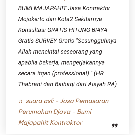
Berkemba
BUMI MAJAPAHIT Jasa Kontraktor
Mojokerto dan Kota2 Sekitarnya
Konsultasi GRATIS HITUNG BIAYA
Gratis SURVEY Gratis “Sesungguhnya
Allah mencintai seseorang yang
apabila bekerja, mengerjakannya
secara itqan (professional).” (HR.
Thabrani dan Baihaqi dari Aisyah RA)
♬ suara asli - Jasa Pemasaran
Perumahan Djava - Bumi
Majapahit Kontraktor