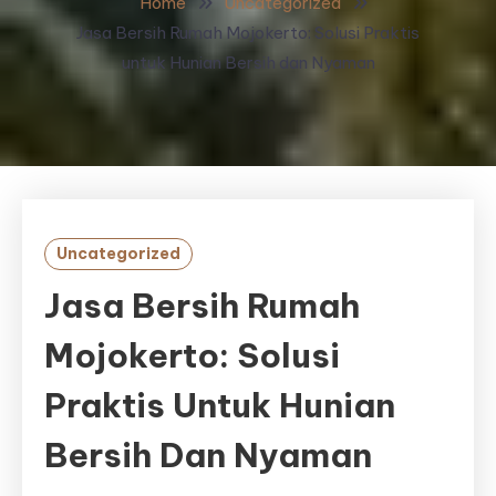
Home
Uncategorized
Jasa Bersih Rumah Mojokerto: Solusi Praktis
untuk Hunian Bersih dan Nyaman
Uncategorized
Jasa Bersih Rumah
Mojokerto: Solusi
Praktis Untuk Hunian
Bersih Dan Nyaman