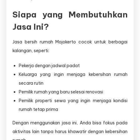
Siapa yang Membutuhkan
Jasa Ini?
Jasa bersih rumah Mojokerto cocok untuk berbagai
kalangan, seperti:
Pekerja dengan jadwal padat
Keluarga yang ingin menjaga kebersihan rumah
secara rutin
Pemilik rumah yang baru selesai renovasi
Pemilik properti sewa yang ingin menjaga kondisi
rumah tetap prima
Dengan menggunakan jasa ini, Anda bisa fokus pada
aktivitas lain tanpa harus khawatir dengan kebersihan