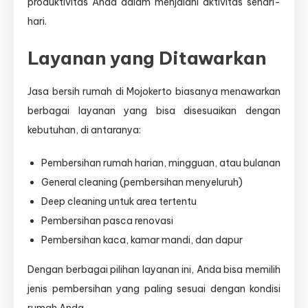
produktivitas Anda dalam menjalani aktivitas sehari-
hari.
Layanan yang Ditawarkan
Jasa bersih rumah di Mojokerto biasanya menawarkan
berbagai layanan yang bisa disesuaikan dengan
kebutuhan, di antaranya:
Pembersihan rumah harian, mingguan, atau bulanan
General cleaning (pembersihan menyeluruh)
Deep cleaning untuk area tertentu
Pembersihan pasca renovasi
Pembersihan kaca, kamar mandi, dan dapur
Dengan berbagai pilihan layanan ini, Anda bisa memilih
jenis pembersihan yang paling sesuai dengan kondisi