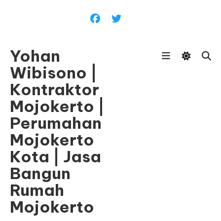
Skip
To
Content
Yohan
Wibisono |
Kontraktor
Mojokerto |
Perumahan
Mojokerto
Kota | Jasa
Bangun
Rumah
Mojokerto