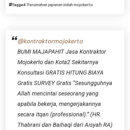
Perumahan japanan indah mojokerto
Tagged
Japanan
Indah
Mojokerto
Hunian
Nyaman
di
@kontraktormojokerto
Kawasan
Berkemba
BUMI MAJAPAHIT Jasa Kontraktor
Mojokerto dan Kota2 Sekitarnya
Konsultasi GRATIS HITUNG BIAYA
Gratis SURVEY Gratis “Sesungguhnya
Allah mencintai seseorang yang
apabila bekerja, mengerjakannya
secara itqan (professional).” (HR.
Thabrani dan Baihaqi dari Aisyah RA)