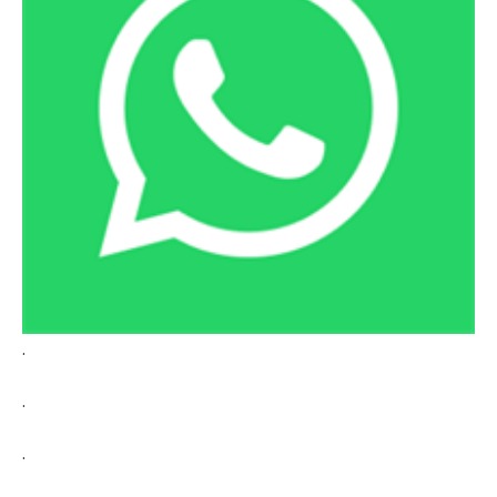
.
.
.