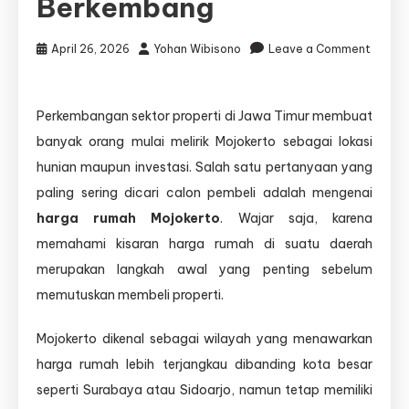
Berkembang
April 26, 2026
Yohan Wibisono
Leave a Comment
on
Harga
Rumah
Perkembangan sektor properti di Jawa Timur membuat
Mojokerto:
banyak orang mulai melirik Mojokerto sebagai lokasi
Panduan
Lengkap
hunian maupun investasi. Salah satu pertanyaan yang
Memahami
paling sering dicari calon pembeli adalah mengenai
Pasar
harga rumah Mojokerto
. Wajar saja, karena
Properti
di
memahami kisaran harga rumah di suatu daerah
Kota
merupakan langkah awal yang penting sebelum
Berkembang
memutuskan membeli properti.
Mojokerto dikenal sebagai wilayah yang menawarkan
harga rumah lebih terjangkau dibanding kota besar
seperti Surabaya atau Sidoarjo, namun tetap memiliki