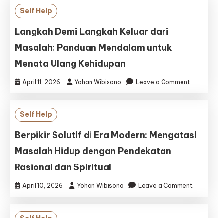
Self Help
Langkah Demi Langkah Keluar dari
Masalah: Panduan Mendalam untuk
Menata Ulang Kehidupan
on
April 11, 2026
Yohan Wibisono
Leave a Comment
Langkah
Demi
Langkah
Self Help
Keluar
dari
Berpikir Solutif di Era Modern: Mengatasi
Masalah:
Masalah Hidup dengan Pendekatan
Panduan
Mendala
Rasional dan Spiritual
untuk
Menata
on
April 10, 2026
Yohan Wibisono
Leave a Comment
Ulang
Berpikir
Kehidupa
Solutif
di