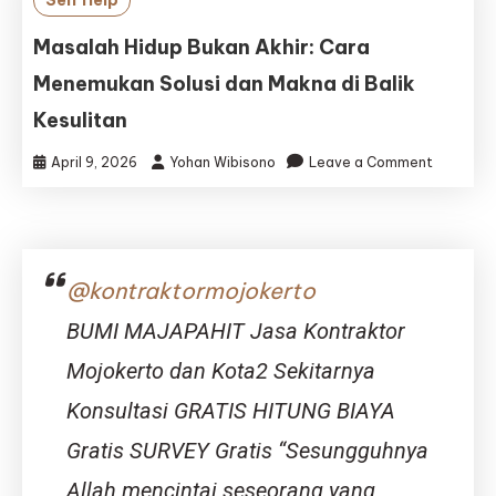
Self Help
Era
Modern:
Masalah Hidup Bukan Akhir: Cara
Mengata
Menemukan Solusi dan Makna di Balik
Masalah
Hidup
Kesulitan
dengan
Pendeka
on
April 9, 2026
Yohan Wibisono
Leave a Comment
Rasional
Masalah
dan
Hidup
Spiritual
Bukan
Akhir:
Cara
@kontraktormojokerto
Menemuk
Solusi
BUMI MAJAPAHIT Jasa Kontraktor
dan
Mojokerto dan Kota2 Sekitarnya
Makna
di
Konsultasi GRATIS HITUNG BIAYA
Balik
Kesulitan
Gratis SURVEY Gratis “Sesungguhnya
Allah mencintai seseorang yang