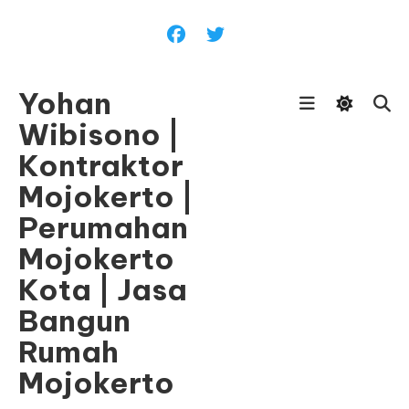
Skip
To
Content
Yohan
Wibisono |
Kontraktor
Mojokerto |
Perumahan
Mojokerto
Kota | Jasa
Bangun
Rumah
Mojokerto