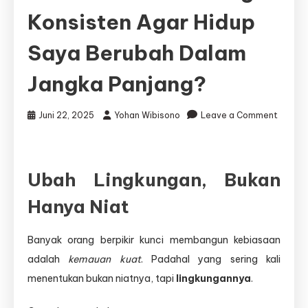
Konsisten Agar Hidup
Saya Berubah Dalam
Jangka Panjang?
Juni 22, 2025
Yohan Wibisono
Leave a Comment
on
Bagaimana
Saya
Bisa
Ubah Lingkungan, Bukan
Mulai
Hanya Niat
Membangun
Kebiasaan
Kecil
Banyak orang berpikir kunci membangun kebiasaan
yang
adalah
kemauan kuat
. Padahal yang sering kali
Konsisten
Agar
menentukan bukan niatnya, tapi
lingkungannya
.
Hidup
Saya