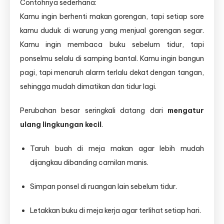
Contohnya sederhana:
Berubah
Kamu ingin berhenti makan gorengan, tapi setiap sore
dalam
Jangka
kamu duduk di warung yang menjual gorengan segar.
Panjang?
Kamu ingin membaca buku sebelum tidur, tapi
ponselmu selalu di samping bantal. Kamu ingin bangun
pagi, tapi menaruh alarm terlalu dekat dengan tangan,
sehingga mudah dimatikan dan tidur lagi.
Perubahan besar seringkali datang dari
mengatur
ulang lingkungan kecil
.
Taruh buah di meja makan agar lebih mudah
dijangkau dibanding camilan manis.
Simpan ponsel di ruangan lain sebelum tidur.
Letakkan buku di meja kerja agar terlihat setiap hari.