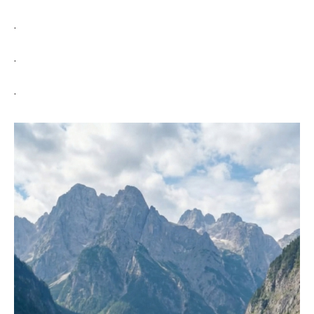
.
.
.