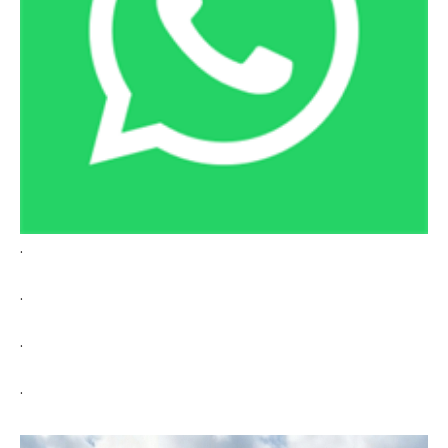
.
.
.
.