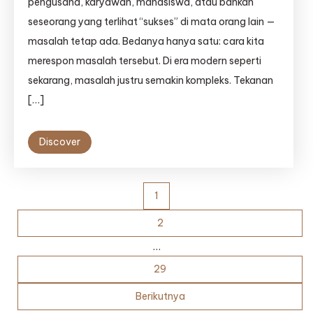
pengusaha, karyawan, mahasiswa, atau bahkan
Mengatasi
Masalah
seseorang yang terlihat “sukses” di mata orang lain —
Hidup
masalah tetap ada. Bedanya hanya satu: cara kita
dengan
merespon masalah tersebut. Di era modern seperti
Pendekatan
Rasional
sekarang, masalah justru semakin kompleks. Tekanan
dan
[…]
Spiritual
Discover
Paginasi
1
pos
2
…
29
Berikutnya