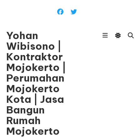
Skip
To
Content
Yohan
Wibisono |
Kontraktor
Mojokerto |
Perumahan
Mojokerto
Kota | Jasa
Bangun
Rumah
Mojokerto