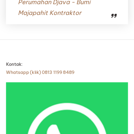
Perumahan Djava - Bumi
Majapahit Kontraktor
Kontak:
Whatsapp (klik) 0813 1199 8489