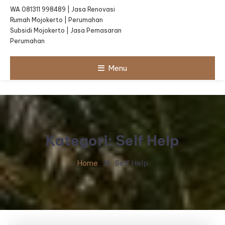
WA 081311 998489 | Jasa Renovasi
Rumah Mojokerto | Perumahan
Subsidi Mojokerto | Jasa Pemasaran
Perumahan
Menu
Kategori:
Self Help
Home
Self Help