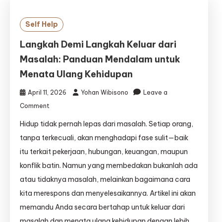
Self Help
Langkah Demi Langkah Keluar dari
Masalah: Panduan Mendalam untuk
Menata Ulang Kehidupan
April 11, 2026
Yohan Wibisono
Leave a
on
Comment
Langkah
Hidup tidak pernah lepas dari masalah. Setiap orang,
Demi
Langkah
tanpa terkecuali, akan menghadapi fase sulit—baik
Keluar
itu terkait pekerjaan, hubungan, keuangan, maupun
dari
konflik batin. Namun yang membedakan bukanlah ada
Masalah:
Panduan
atau tidaknya masalah, melainkan bagaimana cara
Mendalam
kita merespons dan menyelesaikannya. Artikel ini akan
untuk
memandu Anda secara bertahap untuk keluar dari
Menata
Ulang
masalah dan menata ulang kehidupan dengan lebih