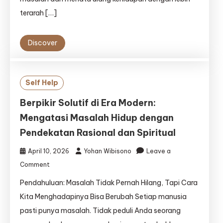
Kehidupan
terarah […]
Discover
Self Help
Berpikir Solutif di Era Modern:
Mengatasi Masalah Hidup dengan
Pendekatan Rasional dan Spiritual
April 10, 2026
Yohan Wibisono
Leave a
on
Comment
Berpikir
Pendahuluan: Masalah Tidak Pernah Hilang, Tapi Cara
Solutif
di
Kita Menghadapinya Bisa Berubah Setiap manusia
Era
pasti punya masalah. Tidak peduli Anda seorang
Modern: