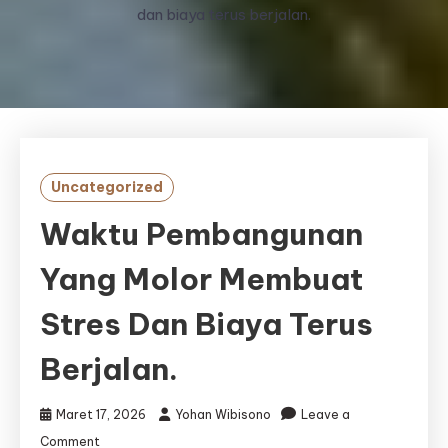
dan biaya terus berjalan.
Uncategorized
Waktu Pembangunan
Yang Molor Membuat
Stres Dan Biaya Terus
Berjalan.
Maret 17, 2026
Yohan Wibisono
Leave a
on
Comment