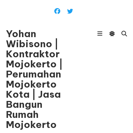
Skip
To
Content
Yohan
Wibisono |
Kontraktor
Mojokerto |
Perumahan
Mojokerto
Kota | Jasa
Bangun
Rumah
Mojokerto