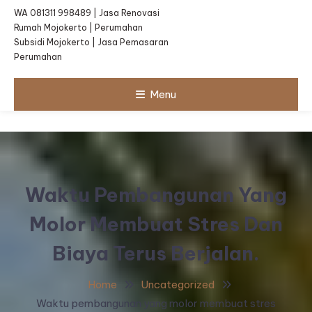
WA 081311 998489 | Jasa Renovasi
Rumah Mojokerto | Perumahan
Subsidi Mojokerto | Jasa Pemasaran
Perumahan
Menu
Waktu Pembangunan Yang
Molor Membuat Stres Dan
Biaya Terus Berjalan.
Home
Uncategorized
Waktu pembangunan yang molor membuat stres