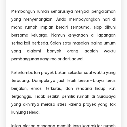
Waktu
pembangunan
Membangun rumah seharusnya menjadi pengalaman
yang
yang menyenangkan. Anda membayangkan hari di
molor
membuat
mana rumah impian berdiri sempurna, siap dihuni
stres
bersama keluarga. Namun kenyataan di lapangan
dan
sering kali berbeda. Salah satu masalah paling umum
biaya
terus
yang dialami banyak orang adalah waktu
berjalan.
pembangunan yang molor dari jadwal.
Keterlambatan proyek bukan sekadar soal waktu yang
terbuang. Dampaknya jauh lebih besar—biaya terus
berjalan, emosi terkuras, dan rencana hidup ikut
terganggu. Tidak sedikit pemilik rumah di Surabaya
yang akhirnya merasa stres karena proyek yang tak
kunjung selesai.
Inilah alasan mengapa memilih jasa kontraktor rumah