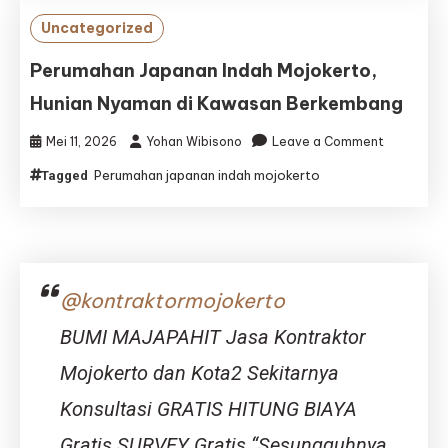
Hunian
Uncategorized
Nyaman
untuk
Perumahan Japanan Indah Mojokerto,
Kehidupan
Hunian Nyaman di Kawasan Berkembang
Modern
on
Mei 11, 2026
Yohan Wibisono
Leave a Comment
Perumaha
Perumahan japanan indah mojokerto
Tagged
Japanan
Indah
Mojokerto
Hunian
Nyaman
di
@kontraktormojokerto
Kawasan
Berkemba
BUMI MAJAPAHIT Jasa Kontraktor
Mojokerto dan Kota2 Sekitarnya
Konsultasi GRATIS HITUNG BIAYA
Gratis SURVEY Gratis “Sesungguhnya