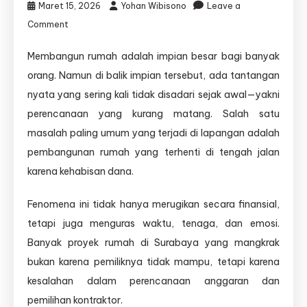
Maret 15, 2026
Yohan Wibisono
Leave a
on
Comment
Tanpa
perencanaan
Membangun rumah adalah impian besar bagi banyak
matang,
orang. Namun di balik impian tersebut, ada tantangan
pembangunan
rumah
nyata yang sering kali tidak disadari sejak awal—yakni
bisa
perencanaan yang kurang matang. Salah satu
berhenti
masalah paling umum yang terjadi di lapangan adalah
karena
masalah
pembangunan rumah yang terhenti di tengah jalan
dana.
karena kehabisan dana.
Fenomena ini tidak hanya merugikan secara finansial,
tetapi juga menguras waktu, tenaga, dan emosi.
Banyak proyek rumah di Surabaya yang mangkrak
bukan karena pemiliknya tidak mampu, tetapi karena
kesalahan dalam perencanaan anggaran dan
pemilihan kontraktor.