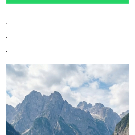
.
.
.
.