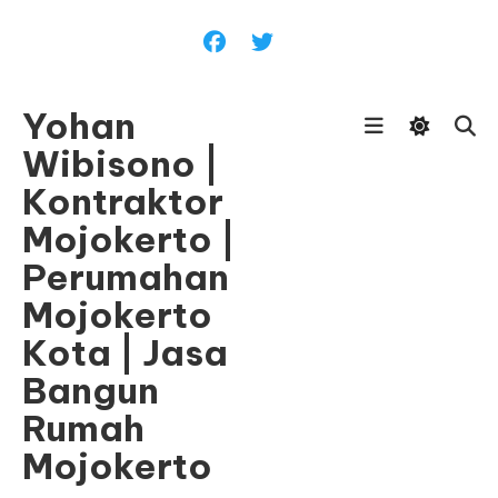
Skip
To
Content
Yohan
Wibisono |
Kontraktor
Mojokerto |
Perumahan
Mojokerto
Kota | Jasa
Bangun
Rumah
Mojokerto