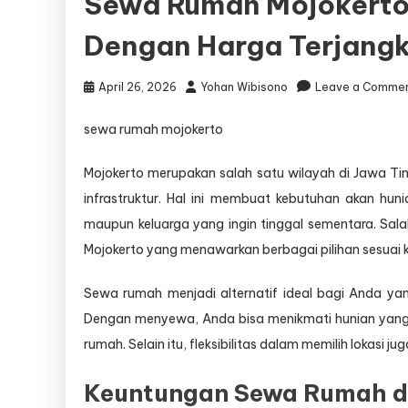
Sewa Rumah Mojokerto:
Dengan Harga Terjang
April 26, 2026
Yohan Wibisono
Leave a Comme
sewa rumah mojokerto
Mojokerto merupakan salah satu wilayah di Jawa Ti
infrastruktur. Hal ini membuat kebutuhan akan hu
maupun keluarga yang ingin tinggal sementara. Sal
Mojokerto yang menawarkan berbagai pilihan sesuai 
Sewa rumah menjadi alternatif ideal bagi Anda yan
Dengan menyewa, Anda bisa menikmati hunian yang
rumah. Selain itu, fleksibilitas dalam memilih lokasi ju
Keuntungan Sewa Rumah d