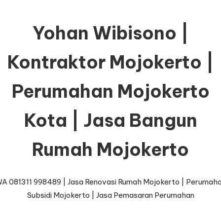
Yohan Wibisono |
Kontraktor Mojokerto |
Perumahan Mojokerto
Kota | Jasa Bangun
Rumah Mojokerto
A 081311 998489 | Jasa Renovasi Rumah Mojokerto | Perumah
Subsidi Mojokerto | Jasa Pemasaran Perumahan