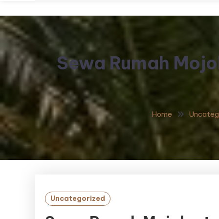
Sewa Rumah Mojok
Home
Uncateg
Uncategorized