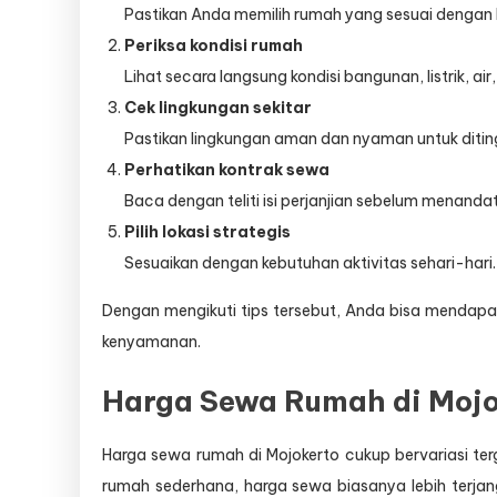
Pastikan Anda memilih rumah yang sesuai dengan
Periksa kondisi rumah
Lihat secara langsung kondisi bangunan, listrik, air,
Cek lingkungan sekitar
Pastikan lingkungan aman dan nyaman untuk diting
Perhatikan kontrak sewa
Baca dengan teliti isi perjanjian sebelum menanda
Pilih lokasi strategis
Sesuaikan dengan kebutuhan aktivitas sehari-hari.
Dengan mengikuti tips tersebut, Anda bisa mendap
kenyamanan.
Harga Sewa Rumah di Mojo
Harga sewa rumah di Mojokerto cukup bervariasi terg
rumah sederhana, harga sewa biasanya lebih terjan