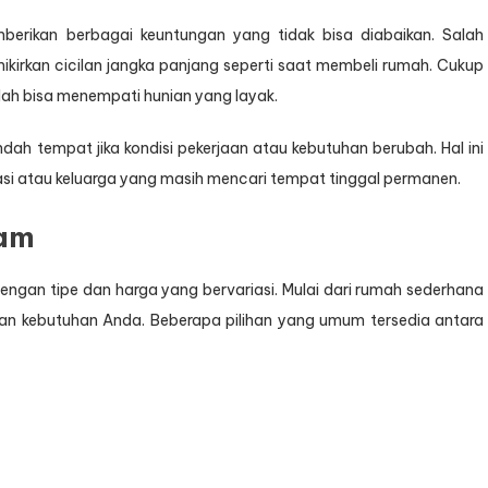
rikan berbagai keuntungan yang tidak bisa diabaikan. Salah
mikirkan cicilan jangka panjang seperti saat membeli rumah. Cukup
ah bisa menempati hunian yang layak.
ndah tempat jika kondisi pekerjaan atau kebutuhan berubah. Hal ini
asi atau keluarga yang masih mencari tempat tinggal permanen.
gam
dengan tipe dan harga yang bervariasi. Mulai dari rumah sederhana
n kebutuhan Anda. Beberapa pilihan yang umum tersedia antara