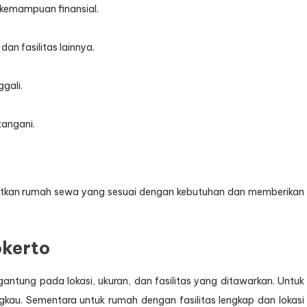
 kemampuan finansial.
 dan fasilitas lainnya.
gali.
tangani.
atkan rumah sewa yang sesuai dengan kebutuhan dan memberikan
kerto
antung pada lokasi, ukuran, dan fasilitas yang ditawarkan. Untuk
gkau. Sementara untuk rumah dengan fasilitas lengkap dan lokasi