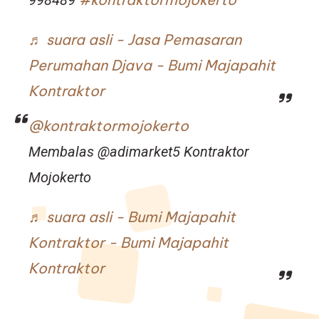
998489
♬ suara asli - Jasa Pemasaran
Perumahan Djava - Bumi Majapahit
Kontraktor
@kontraktormojokerto
Membalas @adimarket5 Kontraktor
Mojokerto
♬ suara asli - Bumi Majapahit
Kontraktor - Bumi Majapahit
Kontraktor