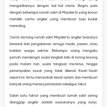
mengaitkannya dengan hal-hal mistis. Begitu pula
dengan beberapa rumah sakit di Mojokerto yang konon
memiliki cerita angker yang membuat bulu kuduk
merinding.
Cerita tentang rumah sakit Mojokerto angker biasanya
berawal dari pengalaman tenaga medis, pasien, atau
bahkan warga sekitar. Beberapa orang mengaku
pernah mendengar suara langkah kaki di lorong kosong
pada malam hari, suara tangisan misterius, hingga
penampakan sosok yang tidak dikenal. Kisah-kisah
seperti ini tentu menambah kesan seram dan membuat
banyak orang merasa penasaran sekaligus takut.
Salah satu faktor yang membuat rumah sakit sering
dianggap angker adalah suasananya yang sunyi,