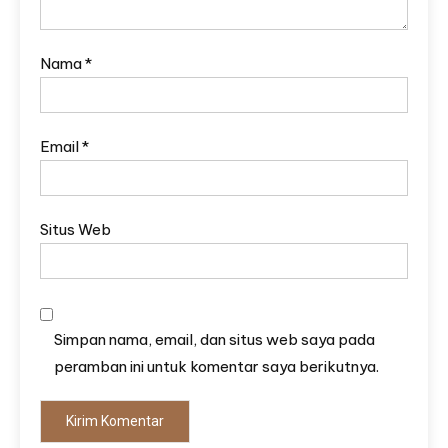
Nama
*
Email
*
Situs Web
Simpan nama, email, dan situs web saya pada
peramban ini untuk komentar saya berikutnya.