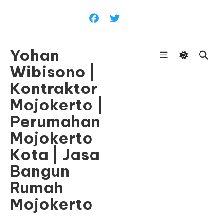
Skip
To
Content
Yohan
Wibisono |
Kontraktor
Mojokerto |
Perumahan
Mojokerto
Kota | Jasa
Bangun
Rumah
Mojokerto