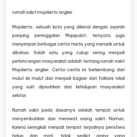
Rumah
Sakit
rumah sakit mojokerto angker
Mojokerto
Angker:
Mojokerto, sebuah kota yang dikenal dengan sejarah
Mitos,
Cerita
panjang peninggalan Majapahit, ternyata juga
Mistis,
menyimpan berbagai cerita mistis yang menarik untuk
dan
dibahas. Salah satu yang cukup sering menjadi
Fakta
di
perbincangan masyarakat adalah tentang rumah sakit
Baliknya
Mojokerto angker. Cerita-cerita ini berkembang dari
mulut ke mulut dan menjadi bagian dari folklore lokal
yang sulit dipisahkan dari kehidupan masyarakat
sekitar.
Rumah sakit pada dasarnya adalah tempat untuk
menyembuhkan dan merawat orang sakit. Namun,
karena seringkali menjadi tempat terjadinya peristiwa
hidup dan mati, tidak sedikit orang yang