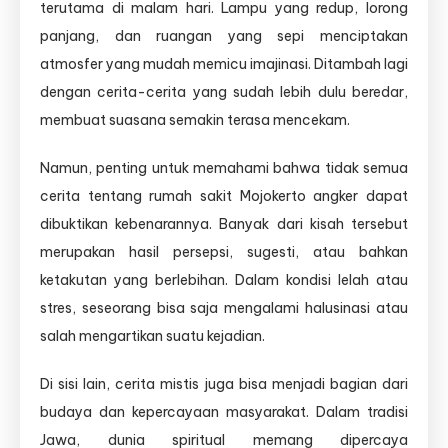
terutama di malam hari. Lampu yang redup, lorong
panjang, dan ruangan yang sepi menciptakan
atmosfer yang mudah memicu imajinasi. Ditambah lagi
dengan cerita-cerita yang sudah lebih dulu beredar,
membuat suasana semakin terasa mencekam.
Namun, penting untuk memahami bahwa tidak semua
cerita tentang rumah sakit Mojokerto angker dapat
dibuktikan kebenarannya. Banyak dari kisah tersebut
merupakan hasil persepsi, sugesti, atau bahkan
ketakutan yang berlebihan. Dalam kondisi lelah atau
stres, seseorang bisa saja mengalami halusinasi atau
salah mengartikan suatu kejadian.
Di sisi lain, cerita mistis juga bisa menjadi bagian dari
budaya dan kepercayaan masyarakat. Dalam tradisi
Jawa, dunia spiritual memang dipercaya