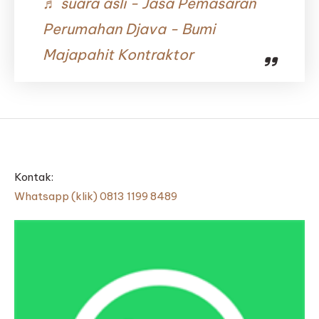
♬ suara asli - Jasa Pemasaran
Perumahan Djava - Bumi
Majapahit Kontraktor
Kontak:
Whatsapp (klik) 0813 1199 8489