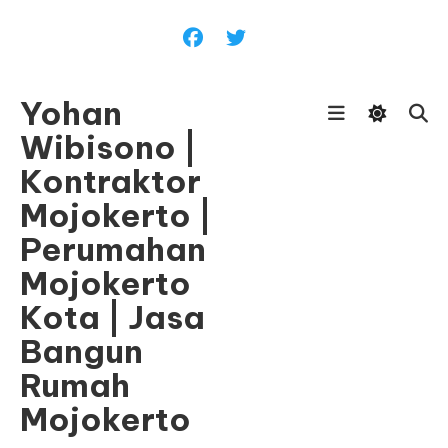
Skip
To
Content
Yohan
Wibisono |
Kontraktor
Mojokerto |
Perumahan
Mojokerto
Kota | Jasa
Bangun
Rumah
Mojokerto