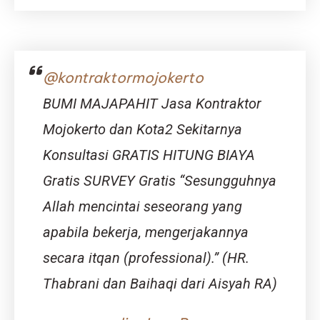
Indah
Mojokerto
Hunian
Nyaman
di
@kontraktormojokerto
Kawasan
Berkemba
BUMI MAJAPAHIT Jasa Kontraktor
Mojokerto dan Kota2 Sekitarnya
Konsultasi GRATIS HITUNG BIAYA
Gratis SURVEY Gratis “Sesungguhnya
Allah mencintai seseorang yang
apabila bekerja, mengerjakannya
secara itqan (professional).” (HR.
Thabrani dan Baihaqi dari Aisyah RA)