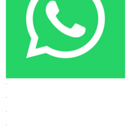
.
.
.
.