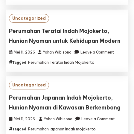
Indah
Mojokerto,
Hunian
Uncategorized
Nyaman
untuk
Perumahan Teratai Indah Mojokerto,
Keluarga
Hunian Nyaman untuk Kehidupan Modern
Modern
on
Mei 11, 2026
Yohan Wibisono
Leave a Comment
Perumaha
Perumahan Teratai Indah Mojokerto
Tagged
Teratai
Indah
Mojokerto,
Hunian
Uncategorized
Nyaman
untuk
Perumahan Japanan Indah Mojokerto,
Kehidupan
Hunian Nyaman di Kawasan Berkembang
Modern
on
Mei 11, 2026
Yohan Wibisono
Leave a Comment
Perumaha
Perumahan japanan indah mojokerto
Tagged
Japanan