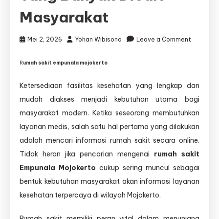
Masyarakat
on
Mei 2, 2026
Yohan Wibisono
Leave a Comment
Rumah
Sakit
R
umah sakit empunala mojokerto
Empunal
Mojokert
Ketersediaan fasilitas kesehatan yang lengkap dan
Fasilitas
mudah diakses menjadi kebutuhan utama bagi
Kesehat
Penting
masyarakat modern. Ketika seseorang membutuhkan
yang
layanan medis, salah satu hal pertama yang dilakukan
Banyak
adalah mencari informasi rumah sakit secara online.
Dicari
Masyara
Tidak heran jika pencarian mengenai
rumah sakit
Empunala Mojokerto
cukup sering muncul sebagai
bentuk kebutuhan masyarakat akan informasi layanan
kesehatan terpercaya di wilayah Mojokerto.
Rumah sakit memiliki peran vital dalam menunjang