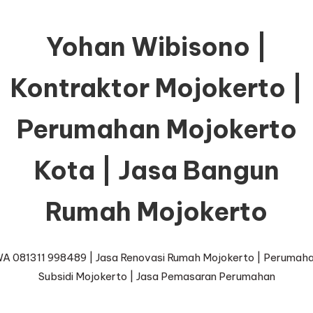
Yohan Wibisono |
Kontraktor Mojokerto |
Perumahan Mojokerto
Kota | Jasa Bangun
Rumah Mojokerto
A 081311 998489 | Jasa Renovasi Rumah Mojokerto | Perumah
Subsidi Mojokerto | Jasa Pemasaran Perumahan