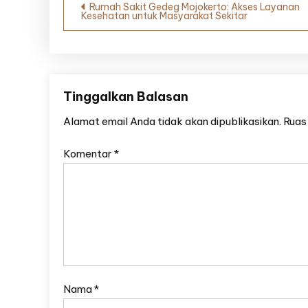
Navigasi
Rumah Sakit Gedeg Mojokerto: Akses Layanan
Kesehatan untuk Masyarakat Sekitar
pos
Tinggalkan Balasan
Alamat email Anda tidak akan dipublikasikan.
Ruas
Komentar
*
Nama
*