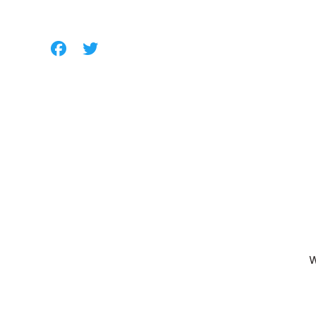
Skip
To
Content
W