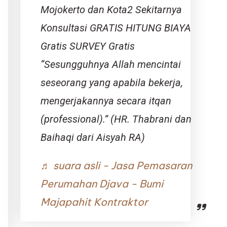
Mojokerto dan Kota2 Sekitarnya
Konsultasi GRATIS HITUNG BIAYA
Gratis SURVEY Gratis
“Sesungguhnya Allah mencintai
seseorang yang apabila bekerja,
mengerjakannya secara itqan
(professional).” (HR. Thabrani dan
Baihaqi dari Aisyah RA)
♬ suara asli - Jasa Pemasaran
Perumahan Djava - Bumi
Majapahit Kontraktor