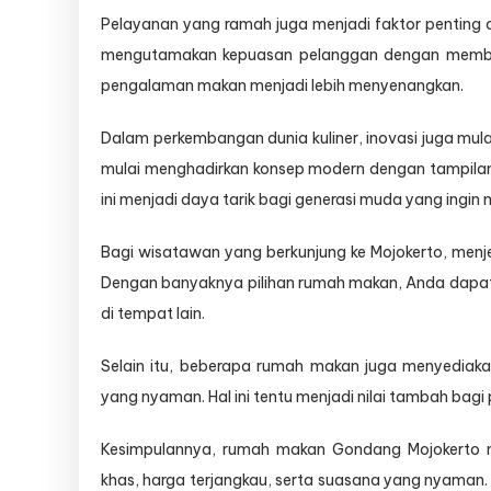
Pelayanan yang ramah juga menjadi faktor penting
mengutamakan kepuasan pelanggan dengan member
pengalaman makan menjadi lebih menyenangkan.
Dalam perkembangan dunia kuliner, inovasi juga mul
mulai menghadirkan konsep modern dengan tampilan y
ini menjadi daya tarik bagi generasi muda yang ingi
Bagi wisatawan yang berkunjung ke Mojokerto, menje
Dengan banyaknya pilihan rumah makan, Anda dapat
di tempat lain.
Selain itu, beberapa rumah makan juga menyediaka
yang nyaman. Hal ini tentu menjadi nilai tambah bag
Kesimpulannya, rumah makan Gondang Mojokerto m
khas, harga terjangkau, serta suasana yang nyaman. 