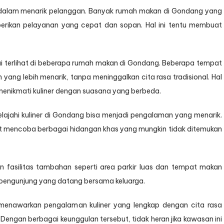
 dalam menarik pelanggan. Banyak rumah makan di Gondang yang
ikan pelayanan yang cepat dan sopan. Hal ini tentu membuat
ai terlihat di beberapa rumah makan di Gondang. Beberapa tempat
ang lebih menarik, tanpa meninggalkan cita rasa tradisional. Hal
n menikmati kuliner dengan suasana yang berbeda.
lajahi kuliner di Gondang bisa menjadi pengalaman yang menarik.
 mencoba berbagai hidangan khas yang mungkin tidak ditemukan
n fasilitas tambahan seperti area parkir luas dan tempat makan
i pengunjung yang datang bersama keluarga.
enawarkan pengalaman kuliner yang lengkap dengan cita rasa
Dengan berbagai keunggulan tersebut, tidak heran jika kawasan ini