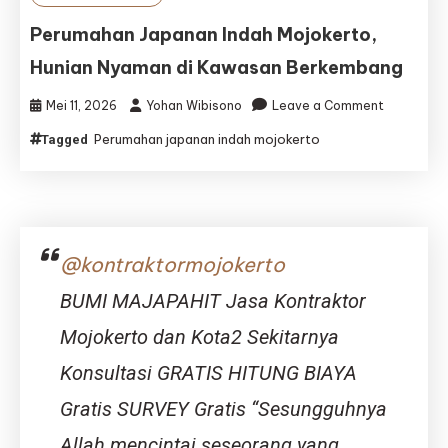
Nyaman
untuk
Perumahan Japanan Indah Mojokerto,
Kehidupan
Hunian Nyaman di Kawasan Berkembang
Modern
on
Mei 11, 2026
Yohan Wibisono
Leave a Comment
Perumaha
Perumahan japanan indah mojokerto
Tagged
Japanan
Indah
Mojokerto
Hunian
Nyaman
di
@kontraktormojokerto
Kawasan
Berkemba
BUMI MAJAPAHIT Jasa Kontraktor
Mojokerto dan Kota2 Sekitarnya
Konsultasi GRATIS HITUNG BIAYA
Gratis SURVEY Gratis “Sesungguhnya
Allah mencintai seseorang yang