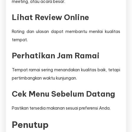
meeting, atau acara besar.
Lihat Review Online
Rating dan ulasan dapat membantu menilai kualitas
tempat.
Perhatikan Jam Ramai
Tempat ramai sering menandakan kualitas baik, tetapi
pertimbangkan waktu kunjungan.
Cek Menu Sebelum Datang
Pastikan tersedia makanan sesuai preferensi Anda.
Penutup