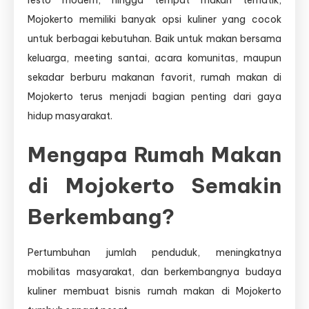
resto modern, hingga tempat makan tematik,
Mojokerto memiliki banyak opsi kuliner yang cocok
untuk berbagai kebutuhan. Baik untuk makan bersama
keluarga, meeting santai, acara komunitas, maupun
sekadar berburu makanan favorit, rumah makan di
Mojokerto terus menjadi bagian penting dari gaya
hidup masyarakat.
Mengapa Rumah Makan
di Mojokerto Semakin
Berkembang?
Pertumbuhan jumlah penduduk, meningkatnya
mobilitas masyarakat, dan berkembangnya budaya
kuliner membuat bisnis rumah makan di Mojokerto