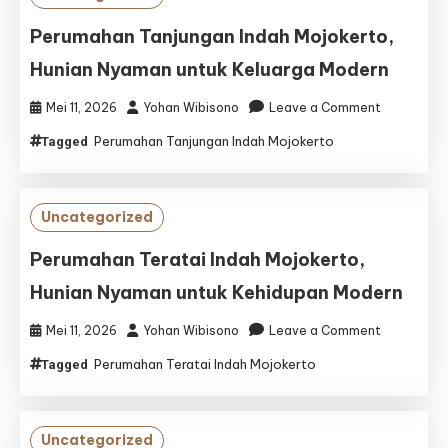
Perumahan Tanjungan Indah Mojokerto,
Hunian Nyaman untuk Keluarga Modern
on
Mei 11, 2026
Yohan Wibisono
Leave a Comment
Perumaha
Perumahan Tanjungan Indah Mojokerto
Tagged
Tanjungan
Indah
Mojokerto,
Hunian
Uncategorized
Nyaman
untuk
Perumahan Teratai Indah Mojokerto,
Keluarga
Hunian Nyaman untuk Kehidupan Modern
Modern
on
Mei 11, 2026
Yohan Wibisono
Leave a Comment
Perumaha
Perumahan Teratai Indah Mojokerto
Tagged
Teratai
Indah
Mojokerto,
Hunian
Uncategorized