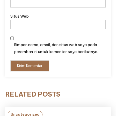
Situs Web
Simpan nama, email, dan situs web saya pada
peramban ini untuk komentar saya berikutnya.
RELATED POSTS
Uncategorized