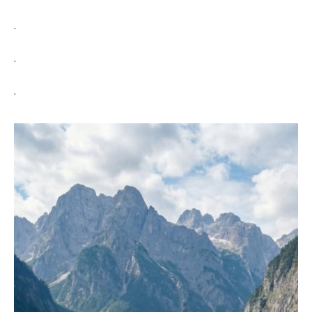
.
.
.