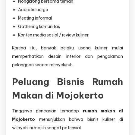
Nongkrong bersama teman
Acara keluarga
Meeting informal
Gathering komunitas
Konten media sosial / review kuliner
Karena itu, banyak pelaku usaha kuliner mulai
memperhatikan desain interior dan pengalaman
pelanggan secara menyeluruh.
Peluang Bisnis Rumah
Makan di Mojokerto
Tingginya pencarian terhadap
rumah makan di
Mojokerto
menunjukkan bahwa bisnis kuliner di
wilayah ini masih sangat potensial.