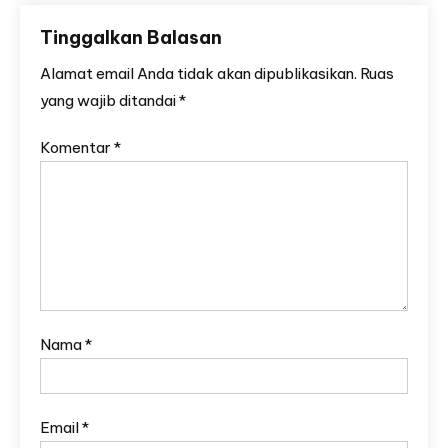
Tinggalkan Balasan
Alamat email Anda tidak akan dipublikasikan.
Ruas
yang wajib ditandai
*
Komentar
*
Nama
*
Email
*