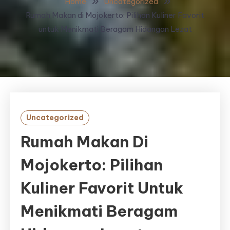
Home
Uncategorized
Rumah Makan di Mojokerto: Pilihan Kuliner Favorit
untuk Menikmati Beragam Hidangan Lezat
Uncategorized
Rumah Makan Di
Mojokerto: Pilihan
Kuliner Favorit Untuk
Menikmati Beragam