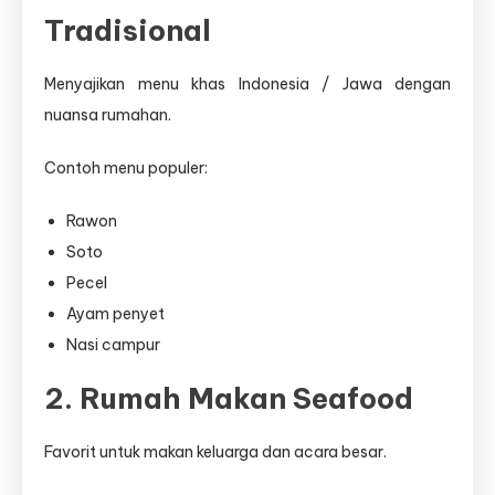
Tradisional
Menyajikan menu khas Indonesia / Jawa dengan
nuansa rumahan.
Contoh menu populer:
Rawon
Soto
Pecel
Ayam penyet
Nasi campur
2. Rumah Makan Seafood
Favorit untuk makan keluarga dan acara besar.