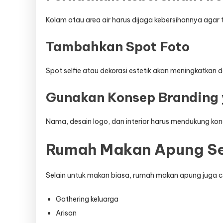
Kolam atau area air harus dijaga kebersihannya agar 
Tambahkan Spot Foto
Spot selfie atau dekorasi estetik akan meningkatkan 
Gunakan Konsep Branding 
Nama, desain logo, dan interior harus mendukung ko
Rumah Makan Apung Se
Selain untuk makan biasa, rumah makan apung juga c
Gathering keluarga
Arisan