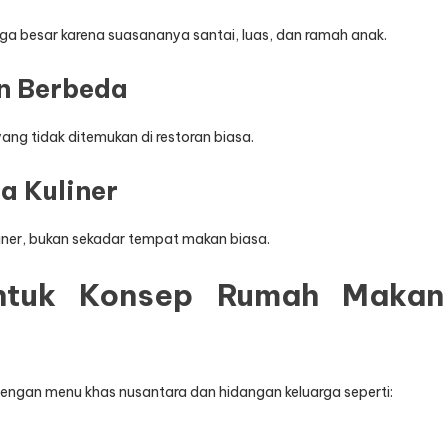
ga besar karena suasananya santai, luas, dan ramah anak.
n Berbeda
yang tidak ditemukan di restoran biasa.
a Kuliner
iner, bukan sekadar tempat makan biasa.
ntuk Konsep Rumah Makan
dengan menu khas nusantara dan hidangan keluarga seperti: