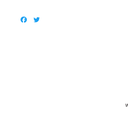
Skip
To
Content
W