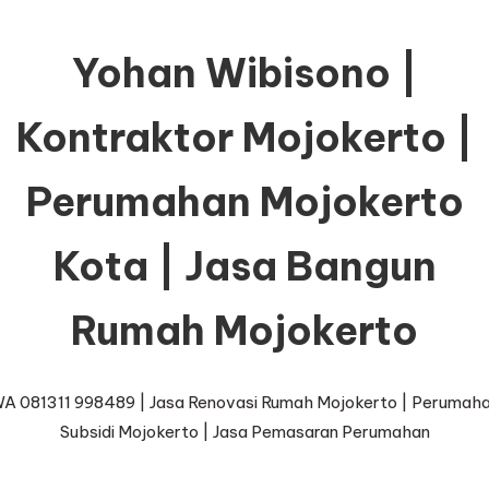
Yohan Wibisono |
Kontraktor Mojokerto |
Perumahan Mojokerto
Kota | Jasa Bangun
Rumah Mojokerto
A 081311 998489 | Jasa Renovasi Rumah Mojokerto | Perumah
Subsidi Mojokerto | Jasa Pemasaran Perumahan