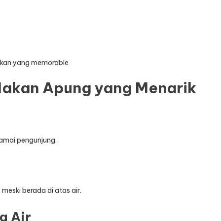
makan yang memorable
akan Apung yang Menarik
ramai pengunjung.
eski berada di atas air.
a Air