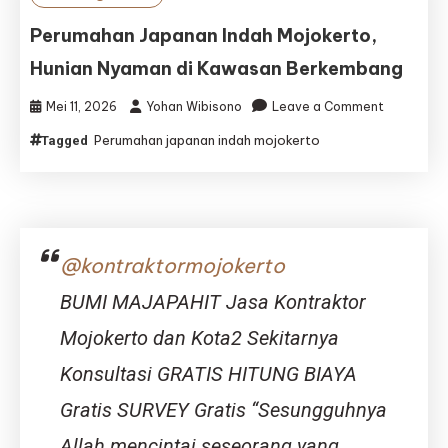
Nyaman
untuk
Perumahan Japanan Indah Mojokerto,
Kehidupan
Hunian Nyaman di Kawasan Berkembang
Modern
on
Mei 11, 2026
Yohan Wibisono
Leave a Comment
Perumaha
Perumahan japanan indah mojokerto
Tagged
Japanan
Indah
Mojokerto
Hunian
Nyaman
di
@kontraktormojokerto
Kawasan
Berkemba
BUMI MAJAPAHIT Jasa Kontraktor
Mojokerto dan Kota2 Sekitarnya
Konsultasi GRATIS HITUNG BIAYA
Gratis SURVEY Gratis “Sesungguhnya
Allah mencintai seseorang yang