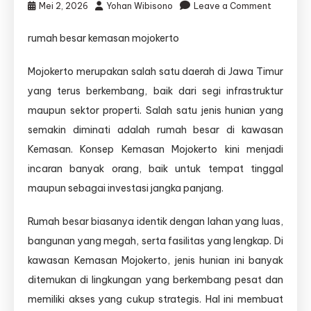
on
Mei 2, 2026
Yohan Wibisono
Leave a Comment
Rumah
Besar
rumah besar kemasan mojokerto
Kemasan
Mojokert
Mojokerto merupakan salah satu daerah di Jawa Timur
Hunian
yang terus berkembang, baik dari segi infrastruktur
Luas,
Nyaman,
maupun sektor properti. Salah satu jenis hunian yang
dan
semakin diminati adalah rumah besar di kawasan
Bernilai
Kemasan. Konsep Kemasan Mojokerto kini menjadi
Investasi
Tinggi
incaran banyak orang, baik untuk tempat tinggal
maupun sebagai investasi jangka panjang.
Rumah besar biasanya identik dengan lahan yang luas,
bangunan yang megah, serta fasilitas yang lengkap. Di
kawasan Kemasan Mojokerto, jenis hunian ini banyak
ditemukan di lingkungan yang berkembang pesat dan
memiliki akses yang cukup strategis. Hal ini membuat