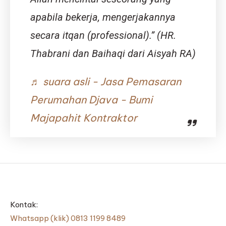
apabila bekerja, mengerjakannya
secara itqan (professional).” (HR.
Thabrani dan Baihaqi dari Aisyah RA)
♬ suara asli - Jasa Pemasaran
Perumahan Djava - Bumi
Majapahit Kontraktor
Kontak:
Whatsapp (klik) 0813 1199 8489