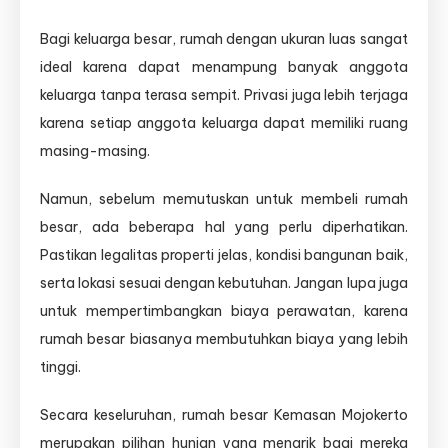
Bagi keluarga besar, rumah dengan ukuran luas sangat
ideal karena dapat menampung banyak anggota
keluarga tanpa terasa sempit. Privasi juga lebih terjaga
karena setiap anggota keluarga dapat memiliki ruang
masing-masing.
Namun, sebelum memutuskan untuk membeli rumah
besar, ada beberapa hal yang perlu diperhatikan.
Pastikan legalitas properti jelas, kondisi bangunan baik,
serta lokasi sesuai dengan kebutuhan. Jangan lupa juga
untuk mempertimbangkan biaya perawatan, karena
rumah besar biasanya membutuhkan biaya yang lebih
tinggi.
Secara keseluruhan, rumah besar Kemasan Mojokerto
merupakan pilihan hunian yang menarik bagi mereka