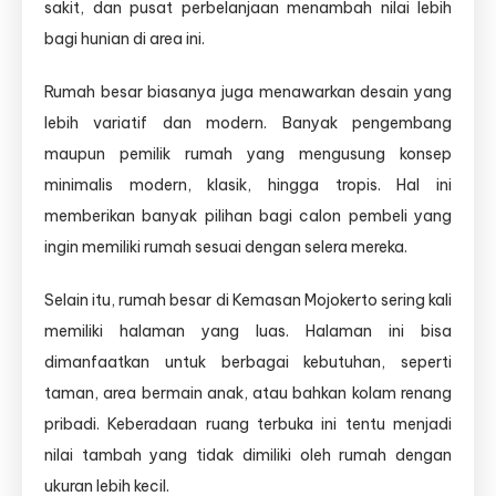
sakit, dan pusat perbelanjaan menambah nilai lebih
bagi hunian di area ini.
Rumah besar biasanya juga menawarkan desain yang
lebih variatif dan modern. Banyak pengembang
maupun pemilik rumah yang mengusung konsep
minimalis modern, klasik, hingga tropis. Hal ini
memberikan banyak pilihan bagi calon pembeli yang
ingin memiliki rumah sesuai dengan selera mereka.
Selain itu, rumah besar di Kemasan Mojokerto sering kali
memiliki halaman yang luas. Halaman ini bisa
dimanfaatkan untuk berbagai kebutuhan, seperti
taman, area bermain anak, atau bahkan kolam renang
pribadi. Keberadaan ruang terbuka ini tentu menjadi
nilai tambah yang tidak dimiliki oleh rumah dengan
ukuran lebih kecil.