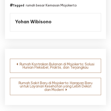
rumah besar Kemasan Mojokerto
Tagged
Yohan Wibisono
Navigasi
Rumah Kontrakan Bulanan di Mojokerto: Solusi
Hunian Fleksibel, Praktis, dan Terjangkau
pos
Rumah Sakit Baru di Mojokerto: Harapan Baru
untuk Layanan Kesehatan yang Lebih Dekat
dan Modern