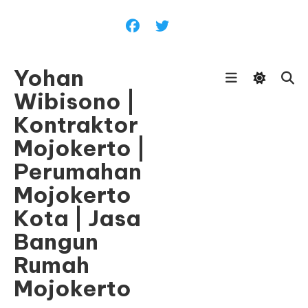
Skip
To
Content
Yohan
Wibisono |
Kontraktor
Mojokerto |
Perumahan
Mojokerto
Kota | Jasa
Bangun
Rumah
Mojokerto