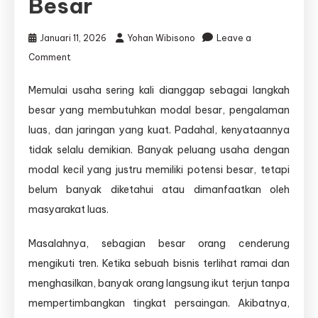
Besar
Januari 11, 2026
Yohan Wibisono
Leave a
on
Comment
Rekomendasi
Usaha
Memulai usaha sering kali dianggap sebagai langkah
Modal
besar yang membutuhkan modal besar, pengalaman
Kecil
yang
luas, dan jaringan yang kuat. Padahal, kenyataannya
Jarang
tidak selalu demikian. Banyak peluang usaha dengan
Diketahui
modal kecil yang justru memiliki potensi besar, tetapi
Tapi
Potensinya
belum banyak diketahui atau dimanfaatkan oleh
Sangat
masyarakat luas.
Besar
Masalahnya, sebagian besar orang cenderung
mengikuti tren. Ketika sebuah bisnis terlihat ramai dan
menghasilkan, banyak orang langsung ikut terjun tanpa
mempertimbangkan tingkat persaingan. Akibatnya,