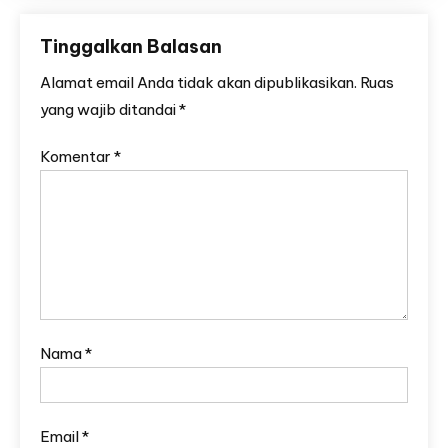
Tinggalkan Balasan
Alamat email Anda tidak akan dipublikasikan.
Ruas
yang wajib ditandai
*
Komentar
*
Nama
*
Email
*