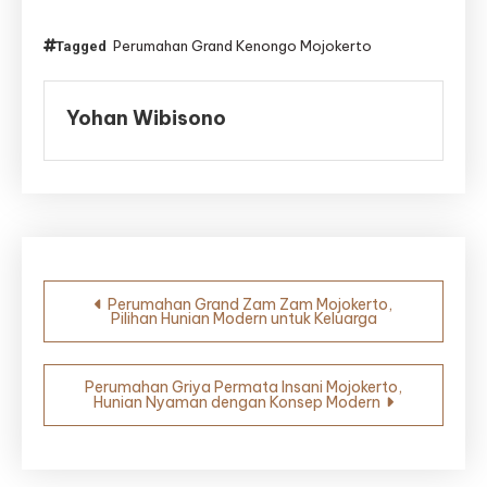
Perumahan Grand Kenongo Mojokerto
Tagged
Yohan Wibisono
Navigasi
Perumahan Grand Zam Zam Mojokerto,
Pilihan Hunian Modern untuk Keluarga
pos
Perumahan Griya Permata Insani Mojokerto,
Hunian Nyaman dengan Konsep Modern