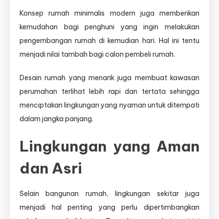
Konsep rumah minimalis modern juga memberikan
kemudahan bagi penghuni yang ingin melakukan
pengembangan rumah di kemudian hari. Hal ini tentu
menjadi nilai tambah bagi calon pembeli rumah.
Desain rumah yang menarik juga membuat kawasan
perumahan terlihat lebih rapi dan tertata sehingga
menciptakan lingkungan yang nyaman untuk ditempati
dalam jangka panjang.
Lingkungan yang Aman
dan Asri
Selain bangunan rumah, lingkungan sekitar juga
menjadi hal penting yang perlu dipertimbangkan