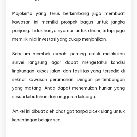
Mojokerto yang terus berkembang juga membuat
kawasan ini memiliki prospek bagus untuk jangka
panjang. Tidak hanya nyaman untuk dihuni, tetapi juga
memiliki nilai investasi yang cukup menjanjikan.
Sebelum membeli rumah, penting untuk melakukan
survei langsung agar dapat mengetahui kondisi
lingkungan, akses jalan, dan fasilitas yang tersedia di
sekitar kawasan perumahan. Dengan pertimbangan
yang matang, Anda dapat menemukan hunian yang
sesuai kebutuhan dan anggaran keluarga.
Artikel ini dibuat oleh chat gpt tanpa dicek ulang untuk
kepentingan belajar seo