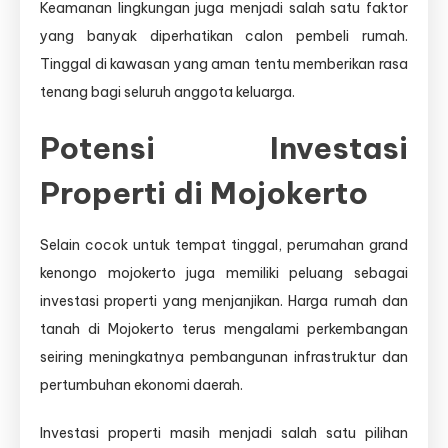
Keamanan lingkungan juga menjadi salah satu faktor
yang banyak diperhatikan calon pembeli rumah.
Tinggal di kawasan yang aman tentu memberikan rasa
tenang bagi seluruh anggota keluarga.
Potensi Investasi
Properti di Mojokerto
Selain cocok untuk tempat tinggal, perumahan grand
kenongo mojokerto juga memiliki peluang sebagai
investasi properti yang menjanjikan. Harga rumah dan
tanah di Mojokerto terus mengalami perkembangan
seiring meningkatnya pembangunan infrastruktur dan
pertumbuhan ekonomi daerah.
Investasi properti masih menjadi salah satu pilihan