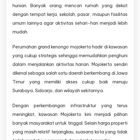
hunian. Banyak orang mencari rumah yang dekat
dengan tempat kerja, sekolah, pasar, maupun fasilitas
umum lainnya agar aktivitas sehari-hari menjadi lebih
mudah.
Perumahan grand kenongo mojokerto hadir di kawasan
yang cukup strategis sehingga memudahkan penghuni
dalam menjalankan aktivitas harian. Mojokerto sendiri
dikenal sebagai salah satu daerah berkembang di Jawa
Timur yang memiliki akses cukup baik menuju
Surabaya, Sidoarjo, dan wilayah sekitarnya.
Dengan perkembangan infrastruktur yang terus
meningkat, kawasan Mojokerto kini menjadi pilihan
banyak masyarakat untuk tinggal. Selain harga properti
yang masih relatif terjangkau, suasana kota yang tidak