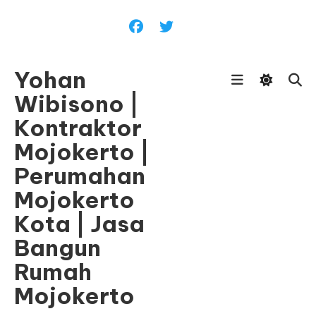
Skip
To
Content
Yohan
Wibisono |
Kontraktor
Mojokerto |
Perumahan
Mojokerto
Kota | Jasa
Bangun
Rumah
Mojokerto