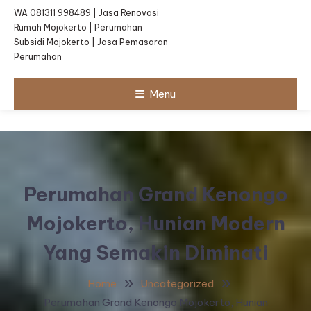
WA 081311 998489 | Jasa Renovasi
Rumah Mojokerto | Perumahan
Subsidi Mojokerto | Jasa Pemasaran
Perumahan
Menu
Perumahan Grand Kenongo
Mojokerto, Hunian Modern
Yang Semakin Diminati
Home
Uncategorized
Perumahan Grand Kenongo Mojokerto, Hunian