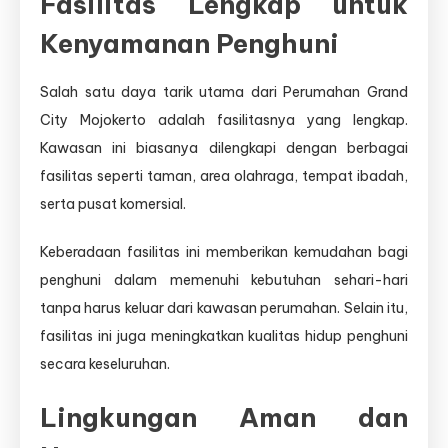
Fasilitas Lengkap untuk
Kenyamanan Penghuni
Salah satu daya tarik utama dari Perumahan Grand
City Mojokerto adalah fasilitasnya yang lengkap.
Kawasan ini biasanya dilengkapi dengan berbagai
fasilitas seperti taman, area olahraga, tempat ibadah,
serta pusat komersial.
Keberadaan fasilitas ini memberikan kemudahan bagi
penghuni dalam memenuhi kebutuhan sehari-hari
tanpa harus keluar dari kawasan perumahan. Selain itu,
fasilitas ini juga meningkatkan kualitas hidup penghuni
secara keseluruhan.
Lingkungan Aman dan