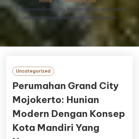
Home
Uncategorized
Perumahan Grand City Mojokerto: Hunian Modern
dengan Konsep Kota Mandiri yang Nyaman
Uncategorized
Perumahan Grand City
Mojokerto: Hunian
Modern Dengan Konsep
Kota Mandiri Yang