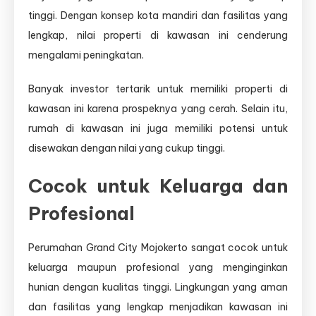
tinggi. Dengan konsep kota mandiri dan fasilitas yang
lengkap, nilai properti di kawasan ini cenderung
mengalami peningkatan.
Banyak investor tertarik untuk memiliki properti di
kawasan ini karena prospeknya yang cerah. Selain itu,
rumah di kawasan ini juga memiliki potensi untuk
disewakan dengan nilai yang cukup tinggi.
Cocok untuk Keluarga dan
Profesional
Perumahan Grand City Mojokerto sangat cocok untuk
keluarga maupun profesional yang menginginkan
hunian dengan kualitas tinggi. Lingkungan yang aman
dan fasilitas yang lengkap menjadikan kawasan ini