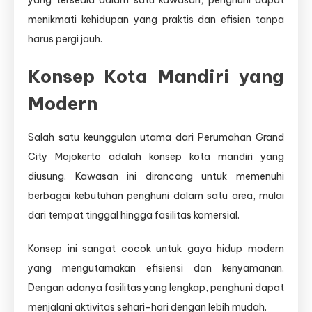
yang tersedia dalam satu kawasan, penghuni dapat
menikmati kehidupan yang praktis dan efisien tanpa
harus pergi jauh.
Konsep Kota Mandiri yang
Modern
Salah satu keunggulan utama dari Perumahan Grand
City Mojokerto adalah konsep kota mandiri yang
diusung. Kawasan ini dirancang untuk memenuhi
berbagai kebutuhan penghuni dalam satu area, mulai
dari tempat tinggal hingga fasilitas komersial.
Konsep ini sangat cocok untuk gaya hidup modern
yang mengutamakan efisiensi dan kenyamanan.
Dengan adanya fasilitas yang lengkap, penghuni dapat
menjalani aktivitas sehari-hari dengan lebih mudah.