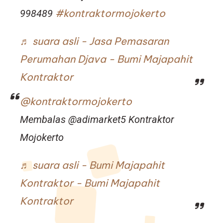
#kontraktormojokerto
998489
♬ suara asli - Jasa Pemasaran
Perumahan Djava - Bumi Majapahit
Kontraktor
@kontraktormojokerto
Membalas @adimarket5 Kontraktor
Mojokerto
♬ suara asli - Bumi Majapahit
Kontraktor - Bumi Majapahit
Kontraktor