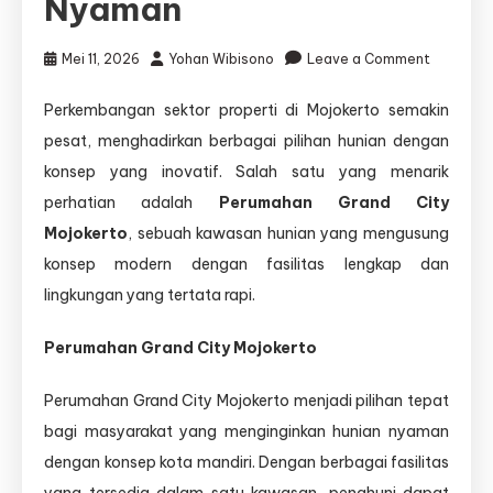
Nyaman
on
Mei 11, 2026
Yohan Wibisono
Leave a Comment
Perumah
Grand
Perkembangan sektor properti di Mojokerto semakin
City
pesat, menghadirkan berbagai pilihan hunian dengan
Mojokert
Hunian
konsep yang inovatif. Salah satu yang menarik
Modern
perhatian adalah
Perumahan Grand City
dengan
Mojokerto
, sebuah kawasan hunian yang mengusung
Konsep
Kota
konsep modern dengan fasilitas lengkap dan
Mandiri
lingkungan yang tertata rapi.
yang
Nyaman
Perumahan Grand City Mojokerto
Perumahan Grand City Mojokerto menjadi pilihan tepat
bagi masyarakat yang menginginkan hunian nyaman
dengan konsep kota mandiri. Dengan berbagai fasilitas