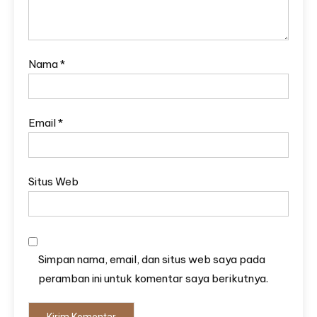
Nama
*
Email
*
Situs Web
Simpan nama, email, dan situs web saya pada
peramban ini untuk komentar saya berikutnya.