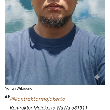
Yohan Wibisono
@kontraktormojokerto
Kontraktor Mojokerto WaWa o81311