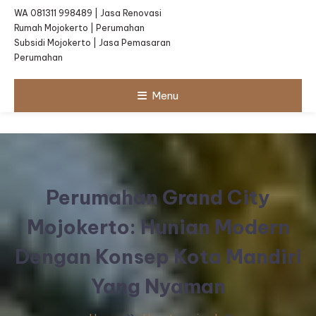
WA 081311 998489 | Jasa Renovasi
Rumah Mojokerto | Perumahan
Subsidi Mojokerto | Jasa Pemasaran
Perumahan
Menu
Perumahan Grand City
Mojokerto: Hunian Modern
Dengan Konsep Kota Mandiri
Yang Nyaman