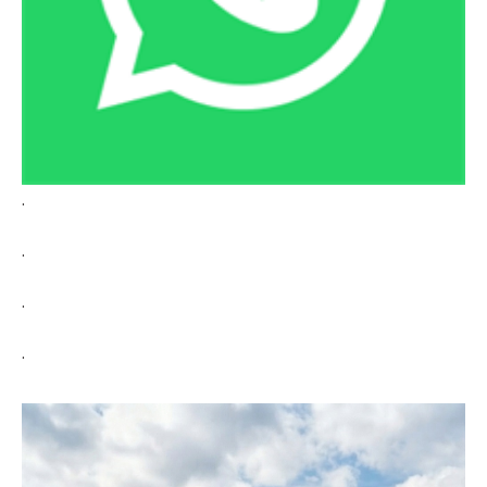
.
.
.
.