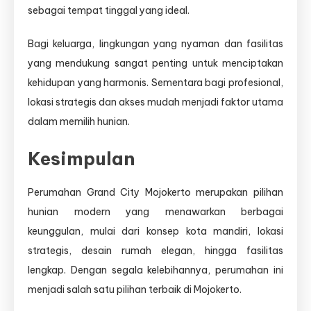
sebagai tempat tinggal yang ideal.
Bagi keluarga, lingkungan yang nyaman dan fasilitas
yang mendukung sangat penting untuk menciptakan
kehidupan yang harmonis. Sementara bagi profesional,
lokasi strategis dan akses mudah menjadi faktor utama
dalam memilih hunian.
Kesimpulan
Perumahan Grand City Mojokerto merupakan pilihan
hunian modern yang menawarkan berbagai
keunggulan, mulai dari konsep kota mandiri, lokasi
strategis, desain rumah elegan, hingga fasilitas
lengkap. Dengan segala kelebihannya, perumahan ini
menjadi salah satu pilihan terbaik di Mojokerto.