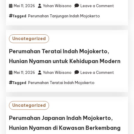
on
Mei 11, 2026
Yohan Wibisono
Leave a Comment
Perumaha
Perumahan Tanjungan Indah Mojokerto
Tagged
Tanjungan
Indah
Mojokerto,
Hunian
Uncategorized
Nyaman
untuk
Perumahan Teratai Indah Mojokerto,
Keluarga
Hunian Nyaman untuk Kehidupan Modern
Modern
on
Mei 11, 2026
Yohan Wibisono
Leave a Comment
Perumaha
Perumahan Teratai Indah Mojokerto
Tagged
Teratai
Indah
Mojokerto,
Hunian
Uncategorized
Nyaman
untuk
Perumahan Japanan Indah Mojokerto,
Kehidupan
Hunian Nyaman di Kawasan Berkembang
Modern