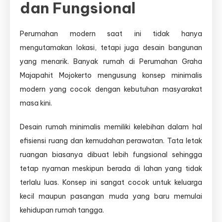
dan Fungsional
Perumahan modern saat ini tidak hanya
mengutamakan lokasi, tetapi juga desain bangunan
yang menarik. Banyak rumah di Perumahan Graha
Majapahit Mojokerto mengusung konsep minimalis
modern yang cocok dengan kebutuhan masyarakat
masa kini.
Desain rumah minimalis memiliki kelebihan dalam hal
efisiensi ruang dan kemudahan perawatan. Tata letak
ruangan biasanya dibuat lebih fungsional sehingga
tetap nyaman meskipun berada di lahan yang tidak
terlalu luas. Konsep ini sangat cocok untuk keluarga
kecil maupun pasangan muda yang baru memulai
kehidupan rumah tangga.