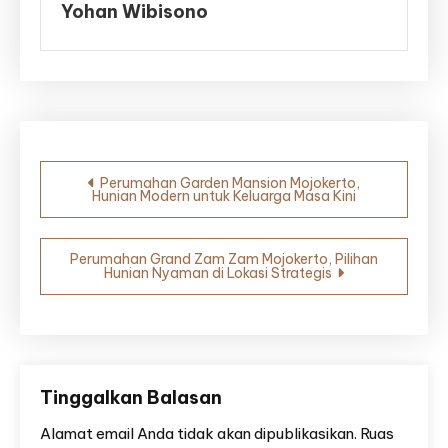
Yohan Wibisono
Navigasi
Perumahan Garden Mansion Mojokerto,
Hunian Modern untuk Keluarga Masa Kini
pos
Perumahan Grand Zam Zam Mojokerto, Pilihan
Hunian Nyaman di Lokasi Strategis
Tinggalkan Balasan
Alamat email Anda tidak akan dipublikasikan.
Ruas