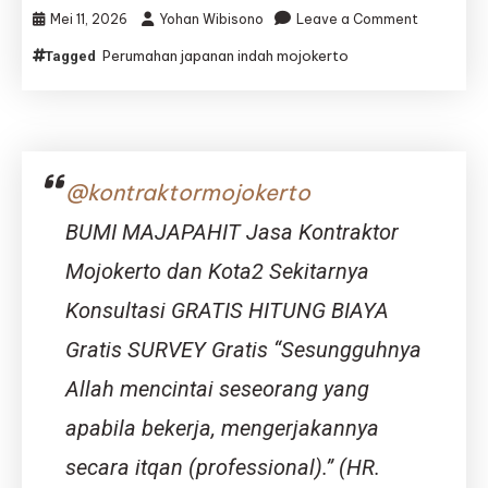
on
Mei 11, 2026
Yohan Wibisono
Leave a Comment
Perumaha
Perumahan japanan indah mojokerto
Tagged
Japanan
Indah
Mojokerto
Hunian
Nyaman
di
@kontraktormojokerto
Kawasan
Berkemba
BUMI MAJAPAHIT Jasa Kontraktor
Mojokerto dan Kota2 Sekitarnya
Konsultasi GRATIS HITUNG BIAYA
Gratis SURVEY Gratis “Sesungguhnya
Allah mencintai seseorang yang
apabila bekerja, mengerjakannya
secara itqan (professional).” (HR.