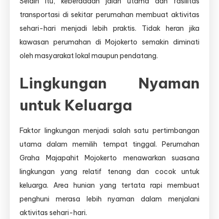
Selain itu, keberadaan jalan utama dan fasilitas
transportasi di sekitar perumahan membuat aktivitas
sehari-hari menjadi lebih praktis. Tidak heran jika
kawasan perumahan di Mojokerto semakin diminati
oleh masyarakat lokal maupun pendatang.
Lingkungan Nyaman
untuk Keluarga
Faktor lingkungan menjadi salah satu pertimbangan
utama dalam memilih tempat tinggal. Perumahan
Graha Majapahit Mojokerto menawarkan suasana
lingkungan yang relatif tenang dan cocok untuk
keluarga. Area hunian yang tertata rapi membuat
penghuni merasa lebih nyaman dalam menjalani
aktivitas sehari-hari.