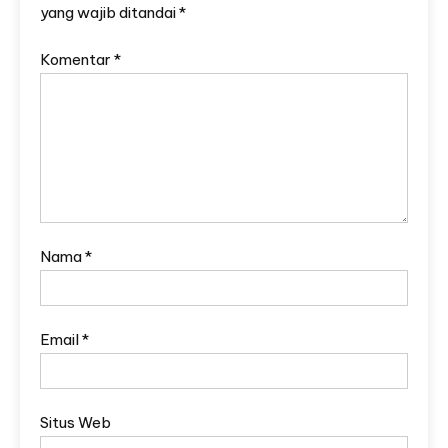
yang wajib ditandai
*
Komentar
*
Nama
*
Email
*
Situs Web