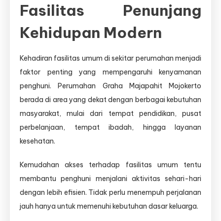
Fasilitas Penunjang
Kehidupan Modern
Kehadiran fasilitas umum di sekitar perumahan menjadi
faktor penting yang mempengaruhi kenyamanan
penghuni. Perumahan Graha Majapahit Mojokerto
berada di area yang dekat dengan berbagai kebutuhan
masyarakat, mulai dari tempat pendidikan, pusat
perbelanjaan, tempat ibadah, hingga layanan
kesehatan.
Kemudahan akses terhadap fasilitas umum tentu
membantu penghuni menjalani aktivitas sehari-hari
dengan lebih efisien. Tidak perlu menempuh perjalanan
jauh hanya untuk memenuhi kebutuhan dasar keluarga.