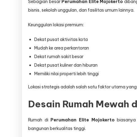
Sebagian besar
Perumahan Elite Mojokerto
dibang
bisnis, sekolah unggulan, dan fasilitas umum lainnya.
Keunggulan lokasi premium:
Dekat pusat aktivitas kota
Mudah ke area perkantoran
Dekat rumah sakit besar
Dekat pusat kuliner dan hiburan
Memiliki nilai properti lebih tinggi
Lokasi strategis adalah salah satu faktor utama yang 
Desain Rumah Mewah 
Rumah di
Perumahan Elite Mojokerto
biasanya 
bangunan berkualitas tinggi.