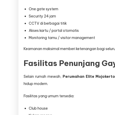
One gate system
Security 24 jam
CCTV di berbagai titik
Akses kartu / portal otomatis
Monitoring tamu / visitor management
Keamanan maksimal memberi ketenangan bagi seluru
Fasilitas Penunjang G
Selain rumah mewah,
Perumahan Elite Mojokert
hidup modern.
Fasilitas yang umum tersedia:
Club house