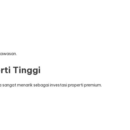
 kawasan.
rti Tinggi
a sangat menarik sebagai investasi properti premium.