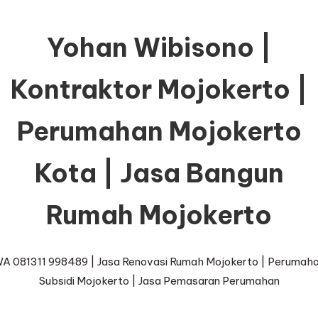
Yohan Wibisono |
Kontraktor Mojokerto |
Perumahan Mojokerto
Kota | Jasa Bangun
Rumah Mojokerto
A 081311 998489 | Jasa Renovasi Rumah Mojokerto | Perumah
Subsidi Mojokerto | Jasa Pemasaran Perumahan