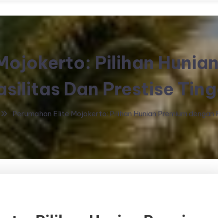
Mojokerto: Pilihan Huni
asilitas Dan Prestise Ting
Perumahan Elite Mojokerto: Pilihan Hunian Premium dengan Fa