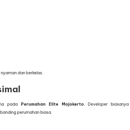
h nyaman dan berkelas.
imal
tama pada
Perumahan Elite Mojokerto
. Developer biasanya
dibanding perumahan biasa.