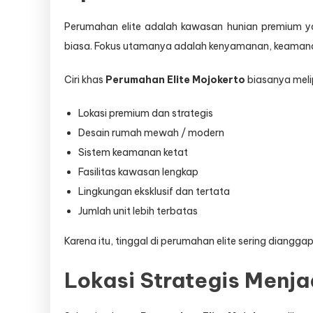
Perumahan elite adalah kawasan hunian premium ya
biasa. Fokus utamanya adalah kenyamanan, keamanan, 
Ciri khas
Perumahan Elite Mojokerto
biasanya melip
Lokasi premium dan strategis
Desain rumah mewah / modern
Sistem keamanan ketat
Fasilitas kawasan lengkap
Lingkungan eksklusif dan tertata
Jumlah unit lebih terbatas
Karena itu, tinggal di perumahan elite sering diangg
Lokasi Strategis Menjad