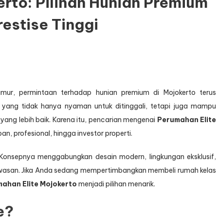
rto: Pilihan Hunian Premium
restise Tinggi
on
Perumahan
lite
Mojokerto:
ilihan
imur, permintaan terhadap hunian premium di Mojokerto terus
Hunian
 yang tidak hanya nyaman untuk ditinggali, tetapi juga mampu
Premium
dengan
 yang lebih baik. Karena itu, pencarian mengenai
Perumahan Elite
asilitas
n, profesional, hingga investor properti.
dan
Prestise
. Konsepnya menggabungkan desain modern, lingkungan eksklusif,
Tinggi
 kawasan. Jika Anda sedang mempertimbangkan membeli rumah kelas
ahan Elite Mojokerto
menjadi pilihan menarik.
e?