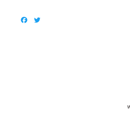
Skip
To
Content
W