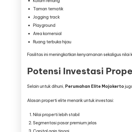
Kolam renang
Taman tematik
Jogging track
Playground
Area komersial
Ruang terbuka hijau
Fasilitas ini meningkatkan kenyamanan sekaligus nilai
Potensi Investasi Prope
Selain untuk dihuni,
Perumahan Elite Mojokerto
jug
Alasan properti elite menarik untuk investasi:
Nilai properti lebih stabil
Segmentasi pasar premium jelas
Capital gain tinggi