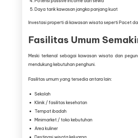
Potensi passive income dari sewa
Daya tarik kawasan jangka panjang kuat
Investasi properti di kawasan wisata seperti Pacet 
Fasilitas Umum Semak
Meski terkenal sebagai kawasan wisata dan pegunu
mendukung kebutuhan penghuni.
Fasilitas umum yang tersedia antara lain:
Sekolah
Klinik / fasilitas kesehatan
Tempat ibadah
Minimarket / toko kebutuhan
Area kuliner
Destinasi wisata keluarga