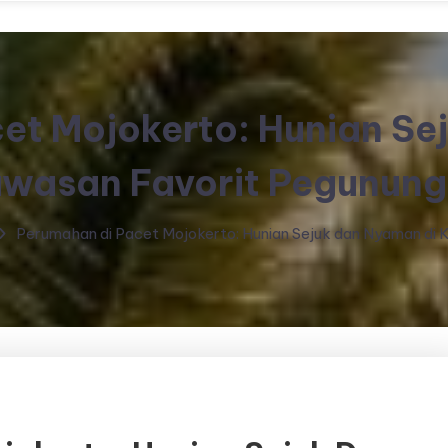
et Mojokerto: Hunian Se
wasan Favorit Pegunun
Perumahan di Pacet Mojokerto: Hunian Sejuk dan Nyaman di