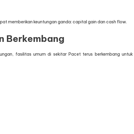
dapat memberikan keuntungan ganda: capital gain dan cash flow.
in Berkembang
ngan, fasilitas umum di sekitar Pacet terus berkembang untuk