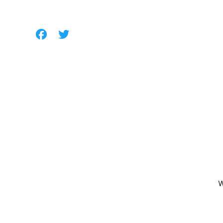
Skip
To
Content
W