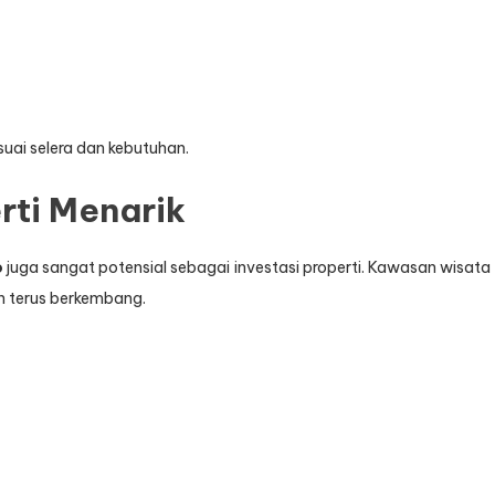
esuai selera dan kebutuhan.
rti Menarik
o
juga sangat potensial sebagai investasi properti. Kawasan wisata
an terus berkembang.