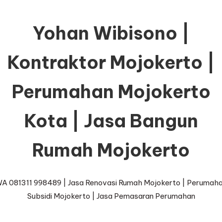
Yohan Wibisono |
Kontraktor Mojokerto |
Perumahan Mojokerto
Kota | Jasa Bangun
Rumah Mojokerto
A 081311 998489 | Jasa Renovasi Rumah Mojokerto | Perumah
Subsidi Mojokerto | Jasa Pemasaran Perumahan