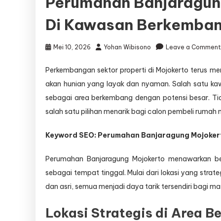
Perumahan Banjaragun
Di Kawasan Berkemban
Mei 10, 2026
Yohan Wibisono
Leave a Comment
Perkembangan sektor properti di Mojokerto terus me
akan hunian yang layak dan nyaman. Salah satu kaw
sebagai area berkembang dengan potensi besar. Tid
salah satu pilihan menarik bagi calon pembeli rumah 
Keyword SEO: Perumahan Banjaragung Mojoker
Perumahan Banjaragung Mojokerto menawarkan be
sebagai tempat tinggal. Mulai dari lokasi yang strat
dan asri, semua menjadi daya tarik tersendiri bagi mas
Lokasi Strategis di Area 