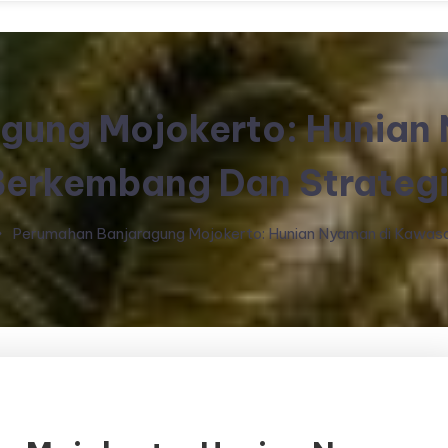
gung Mojokerto: Hunian
Berkembang Dan Strategi
Perumahan Banjaragung Mojokerto: Hunian Nyaman di Kawas