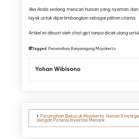
Jika Anda sedang mencari hunian yang nyaman dan b
layak untuk dipertimbangkan sebagai pilihan utama.
Artikel ini dibuat oleh chat gpt tanpa dicek ulang unt
Perumahan Banjaragung Mojokerto
Tagged
Yohan Wibisono
Navigasi
Perumahan Bekucuk Mojokerto: Hunian Strategi
dengan Potensi Investasi Menarik
pos