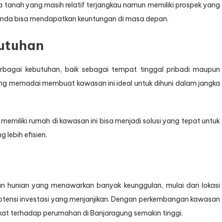
ga tanah yang masih relatif terjangkau namun memiliki prospek yang
, Anda bisa mendapatkan keuntungan di masa depan.
utuhan
bagai kebutuhan, baik sebagai tempat tinggal pribadi maupun
yang memadai membuat kawasan ini ideal untuk dihuni dalam jangka
 memiliki rumah di kawasan ini bisa menjadi solusi yang tepat untuk
lebih efisien.
n hunian yang menawarkan banyak keunggulan, mulai dari lokasi
 potensi investasi yang menjanjikan. Dengan perkembangan kawasan
akat terhadap perumahan di Banjaragung semakin tinggi.