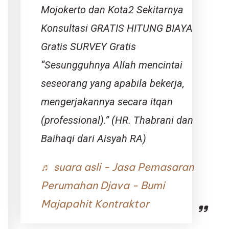
Mojokerto dan Kota2 Sekitarnya
Konsultasi GRATIS HITUNG BIAYA
Gratis SURVEY Gratis
“Sesungguhnya Allah mencintai
seseorang yang apabila bekerja,
mengerjakannya secara itqan
(professional).” (HR. Thabrani dan
Baihaqi dari Aisyah RA)
♬ suara asli - Jasa Pemasaran
Perumahan Djava - Bumi
Majapahit Kontraktor