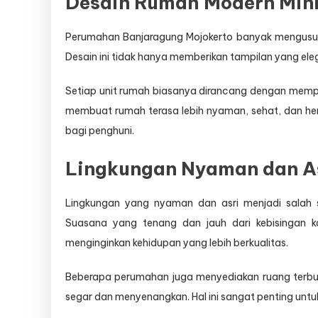
Desain Rumah Modern Min
Perumahan Banjaragung Mojokerto banyak mengusung
Desain ini tidak hanya memberikan tampilan yang el
Setiap unit rumah biasanya dirancang dengan memper
membuat rumah terasa lebih nyaman, sehat, dan hem
bagi penghuni.
Lingkungan Nyaman dan A
Lingkungan yang nyaman dan asri menjadi salah 
Suasana yang tenang dan jauh dari kebisingan 
menginginkan kehidupan yang lebih berkualitas.
Beberapa perumahan juga menyediakan ruang terbuk
segar dan menyenangkan. Hal ini sangat penting un