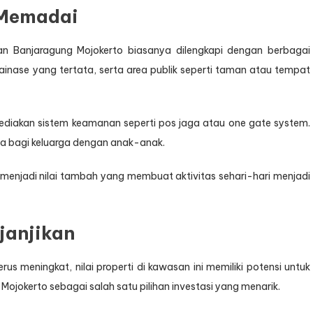
 Memadai
 Banjaragung Mojokerto biasanya dilengkapi dengan berbagai
 drainase yang tertata, serta area publik seperti taman atau tempat
ediakan sistem keamanan seperti pos jaga atau one gate system.
ma bagi keluarga dengan anak-anak.
 menjadi nilai tambah yang membuat aktivitas sehari-hari menjadi
janjikan
 meningkat, nilai properti di kawasan ini memiliki potensi untuk
Mojokerto sebagai salah satu pilihan investasi yang menarik.