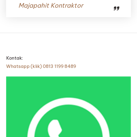
Majapahit Kontraktor
Kontak:
Whatsapp (klik) 0813 1199 8489