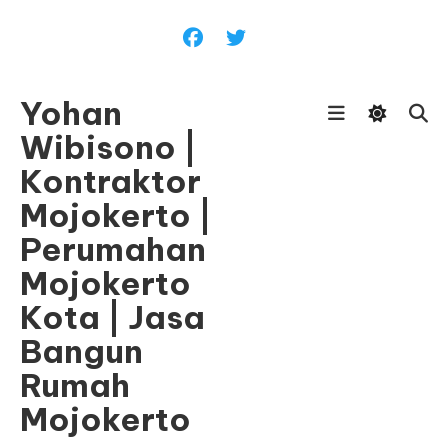
Skip
To
Content
Yohan
Wibisono |
Kontraktor
Mojokerto |
Perumahan
Mojokerto
Kota | Jasa
Bangun
Rumah
Mojokerto