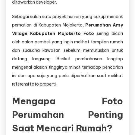
ditawarkan developer.
Sebagai salah satu proyek hunian yang cukup menarik
perhatian di Kabupaten Mojokerto,
Perumahan Arsy
Village Kabupaten Mojokerto Foto
sering dicari
oleh calon pembeli yang ingin melihat tampilan rumah
dan suasana kawasan sebelum memutuskan untuk
datang langsung. Berikut pembahasan lengkap
mengenai alasan tingginya minat terhadap pencarian
ini dan apa saja yang perlu diperhatikan saat melihat
referensi foto properti.
Mengapa Foto
Perumahan Penting
Saat Mencari Rumah?