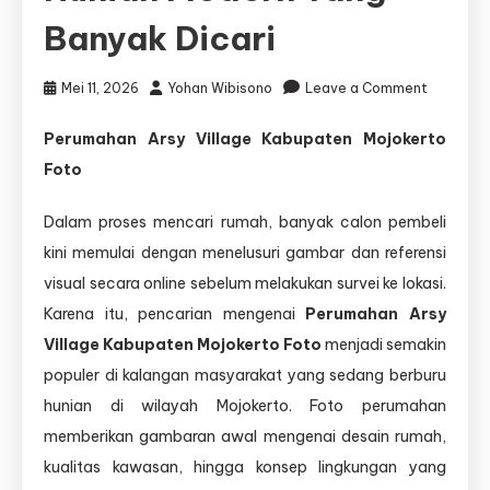
Banyak Dicari
on
Mei 11, 2026
Yohan Wibisono
Leave a Comment
Perumah
Arsy
Perumahan Arsy Village Kabupaten Mojokerto
Village
Foto
Kabupat
Mojokert
Dalam proses mencari rumah, banyak calon pembeli
Foto:
Referens
kini memulai dengan menelusuri gambar dan referensi
Visual
visual secara online sebelum melakukan survei ke lokasi.
Hunian
Karena itu, pencarian mengenai
Perumahan Arsy
Modern
yang
Village Kabupaten Mojokerto Foto
menjadi semakin
Banyak
populer di kalangan masyarakat yang sedang berburu
Dicari
hunian di wilayah Mojokerto. Foto perumahan
memberikan gambaran awal mengenai desain rumah,
kualitas kawasan, hingga konsep lingkungan yang