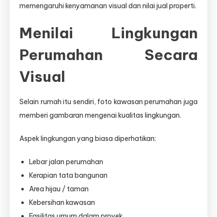
memengaruhi kenyamanan visual dan nilai jual properti.
Menilai Lingkungan
Perumahan Secara
Visual
Selain rumah itu sendiri, foto kawasan perumahan juga
memberi gambaran mengenai kualitas lingkungan.
Aspek lingkungan yang biasa diperhatikan:
Lebar jalan perumahan
Kerapian tata bangunan
Area hijau / taman
Kebersihan kawasan
Fasilitas umum dalam proyek