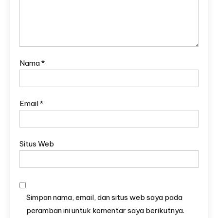
Nama
*
Email
*
Situs Web
Simpan nama, email, dan situs web saya pada
peramban ini untuk komentar saya berikutnya.