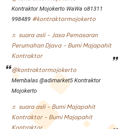
Kontraktor Mojokerto WaWa o81311
#kontraktormojokerto
998489
♬ suara asli - Jasa Pemasaran
Perumahan Djava - Bumi Majapahit
Kontraktor
@kontraktormojokerto
Membalas @adimarket5 Kontraktor
Mojokerto
♬ suara asli - Bumi Majapahit
Kontraktor - Bumi Majapahit
Kontraktor