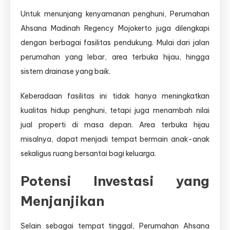
Untuk menunjang kenyamanan penghuni, Perumahan
Ahsana Madinah Regency Mojokerto juga dilengkapi
dengan berbagai fasilitas pendukung. Mulai dari jalan
perumahan yang lebar, area terbuka hijau, hingga
sistem drainase yang baik.
Keberadaan fasilitas ini tidak hanya meningkatkan
kualitas hidup penghuni, tetapi juga menambah nilai
jual properti di masa depan. Area terbuka hijau
misalnya, dapat menjadi tempat bermain anak-anak
sekaligus ruang bersantai bagi keluarga.
Potensi Investasi yang
Menjanjikan
Selain sebagai tempat tinggal, Perumahan Ahsana