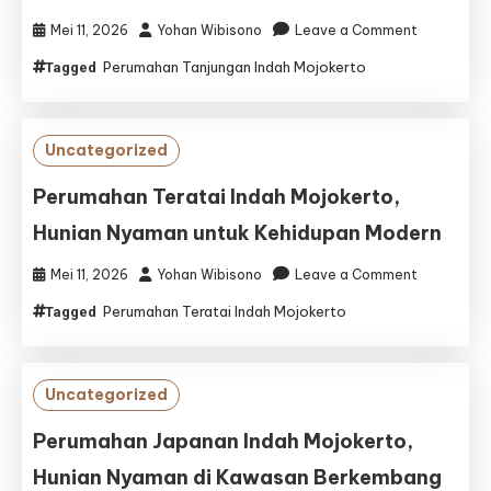
on
Mei 11, 2026
Yohan Wibisono
Leave a Comment
Perumaha
Perumahan Tanjungan Indah Mojokerto
Tagged
Tanjungan
Indah
Mojokerto,
Hunian
Uncategorized
Nyaman
untuk
Perumahan Teratai Indah Mojokerto,
Keluarga
Hunian Nyaman untuk Kehidupan Modern
Modern
on
Mei 11, 2026
Yohan Wibisono
Leave a Comment
Perumaha
Perumahan Teratai Indah Mojokerto
Tagged
Teratai
Indah
Mojokerto,
Hunian
Uncategorized
Nyaman
untuk
Perumahan Japanan Indah Mojokerto,
Kehidupan
Hunian Nyaman di Kawasan Berkembang
Modern