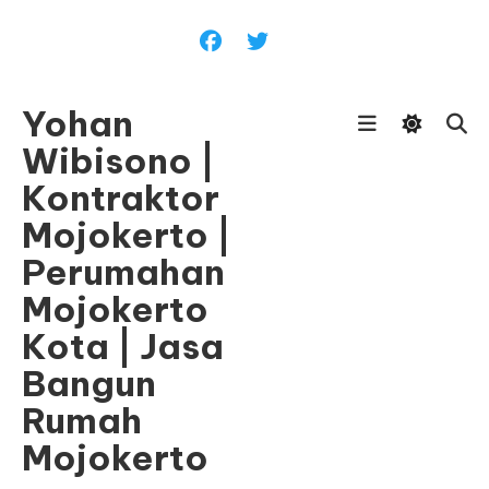
Skip
To
Content
Yohan
Wibisono |
Kontraktor
Mojokerto |
Perumahan
Mojokerto
Kota | Jasa
Bangun
Rumah
Mojokerto