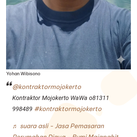
Yohan Wibisono
@kontraktormojokerto
Kontraktor Mojokerto WaWa o81311
#kontraktormojokerto
998489
♬ suara asli - Jasa Pemasaran
Perumahan Djava - Bumi Majapahit