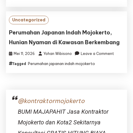
Indah
Mojokerto,
Hunian
Uncategorized
Nyaman
untuk
Perumahan Japanan Indah Mojokerto,
Kehidupan
Hunian Nyaman di Kawasan Berkembang
Modern
on
Mei 11, 2026
Yohan Wibisono
Leave a Comment
Perumaha
Perumahan japanan indah mojokerto
Tagged
Japanan
Indah
Mojokerto
Hunian
Nyaman
di
@kontraktormojokerto
Kawasan
Berkemba
BUMI MAJAPAHIT Jasa Kontraktor
Mojokerto dan Kota2 Sekitarnya