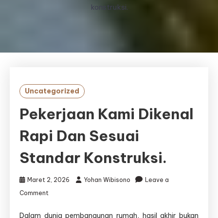
konstruksi.
Uncategorized
Pekerjaan Kami Dikenal
Rapi Dan Sesuai
Standar Konstruksi.
Maret 2, 2026
Yohan Wibisono
Leave a
on
Comment
Pekerjaan
kami
Dalam dunia pembangunan rumah, hasil akhir bukan