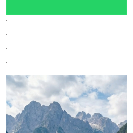
.
.
.
.