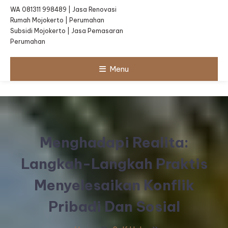
WA 081311 998489 | Jasa Renovasi
Rumah Mojokerto | Perumahan
Subsidi Mojokerto | Jasa Pemasaran
Perumahan
Menu
Menghadapi Realita:
Langkah-Langkah Praktis
Menyelesaikan Konflik
Pribadi Dan Sosial