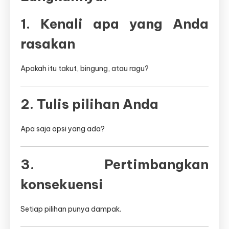
1. Kenali apa yang Anda
rasakan
Apakah itu takut, bingung, atau ragu?
2. Tulis pilihan Anda
Apa saja opsi yang ada?
3. Pertimbangkan
konsekuensi
Setiap pilihan punya dampak.