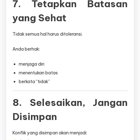
7. Tetapkan Batasan
yang Sehat
Tidak semua hal harus ditoleransi.
Anda berhak:
menjaga diri
menentukan batas
berkata “tidak”
8. Selesaikan, Jangan
Disimpan
Konflik yang disimpan akan menjadi: