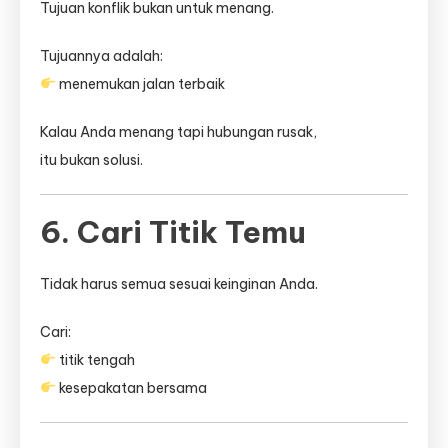
Tujuan konflik bukan untuk menang.
Tujuannya adalah:
menemukan jalan terbaik
Kalau Anda menang tapi hubungan rusak,
itu bukan solusi.
6. Cari Titik Temu
Tidak harus semua sesuai keinginan Anda.
Cari:
titik tengah
kesepakatan bersama