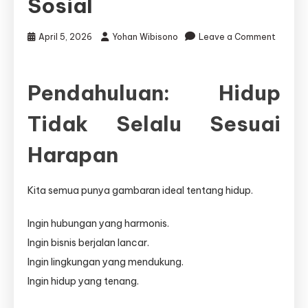
Sosial
April 5, 2026
Yohan Wibisono
Leave a Comment
on
Menghadapi
Realita:
Pendahuluan: Hidup
Langkah-
Langkah
Tidak Selalu Sesuai
Praktis
Menyelesaikan
Harapan
Konflik
Pribadi
dan
Kita semua punya gambaran ideal tentang hidup.
Sosial
Ingin hubungan yang harmonis.
Ingin bisnis berjalan lancar.
Ingin lingkungan yang mendukung.
Ingin hidup yang tenang.