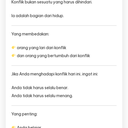
Konflik bukan sesuatu yang harus dihindari.
Ia adalah bagian dari hidup.
Yang membedakan:
orang yang lari dari konflik
dan orang yang bertumbuh dari konflik
Jika Anda menghadapi konflik hari ini, ingat ini:
Anda tidak harus selalu benar.
Anda tidak harus selalu menang.
Yang penting:
Anda belajar