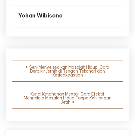
Yohan Wibisono
Navigasi
Seni Menyelesaikan Masalah Hidup: Cara
Berpikir Jernih di Tengah Tekanan dan
pos
Ketidakpastian
Kunci Ketahanan Mental: Cara Efektif
Mengelola Masalah Hidup Tanpa Kehilangan
Arah