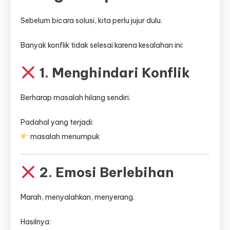
Sebelum bicara solusi, kita perlu jujur dulu.
Banyak konflik tidak selesai karena kesalahan ini:
1. Menghindari Konflik
Berharap masalah hilang sendiri.
Padahal yang terjadi:
masalah menumpuk
2. Emosi Berlebihan
Marah, menyalahkan, menyerang.
Hasilnya: