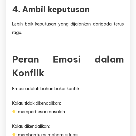
4. Ambil keputusan
Lebih baik keputusan yang dijalankan daripada terus
ragu.
Peran Emosi dalam
Konflik
Emosi adalah bahan bakar konflik.
Kalau tidak dikendalikan:
memperbesar masalah
Kalau dikendalikan:
membantu memahami situasi