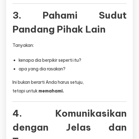
3. Pahami Sudut
Pandang Pihak Lain
Tanyakan:
kenapa dia berpikir seperti itu?
apa yang dia rasakan?
Ini bukan berarti Anda harus setuju,
tetapi untuk
memahami.
4. Komunikasikan
dengan Jelas dan