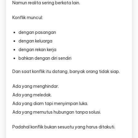
Namun realita sering berkata lain.
Konflik muncul:
dengan pasangan
dengan keluarga
dengan rekan kerja
bahkan dengan diri sendiri
Dan saat konflik itu datang, banyak orang tidak siap.
Ada yang menghindar.
Ada yang meledak.
Ada yang diam tapi menyimpan luka.
Ada yang memutus hubungan tanpa solusi.
Padahal konflik bukan sesuatu yang harus ditakuti.