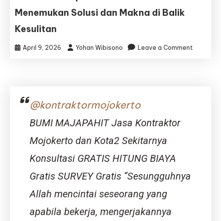
Mengata
Menemukan Solusi dan Makna di Balik
Masalah
Hidup
Kesulitan
dengan
Pendeka
on
April 9, 2026
Yohan Wibisono
Leave a Comment
Rasional
Masalah
dan
Hidup
Spiritual
Bukan
Akhir:
Cara
@kontraktormojokerto
Menemuk
Solusi
BUMI MAJAPAHIT Jasa Kontraktor
dan
Mojokerto dan Kota2 Sekitarnya
Makna
di
Konsultasi GRATIS HITUNG BIAYA
Balik
Kesulitan
Gratis SURVEY Gratis “Sesungguhnya
Allah mencintai seseorang yang
apabila bekerja, mengerjakannya