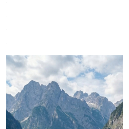
.
.
.
.