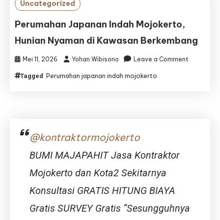
Uncategorized
Nyaman
untuk
Perumahan Japanan Indah Mojokerto,
Kehidupan
Hunian Nyaman di Kawasan Berkembang
Modern
on
Mei 11, 2026
Yohan Wibisono
Leave a Comment
Perumaha
Perumahan japanan indah mojokerto
Tagged
Japanan
Indah
Mojokerto
Hunian
Nyaman
di
@kontraktormojokerto
Kawasan
Berkemba
BUMI MAJAPAHIT Jasa Kontraktor
Mojokerto dan Kota2 Sekitarnya
Konsultasi GRATIS HITUNG BIAYA
Gratis SURVEY Gratis “Sesungguhnya