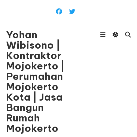
Skip
To
Content
Yohan
Wibisono |
Kontraktor
Mojokerto |
Perumahan
Mojokerto
Kota | Jasa
Bangun
Rumah
Mojokerto