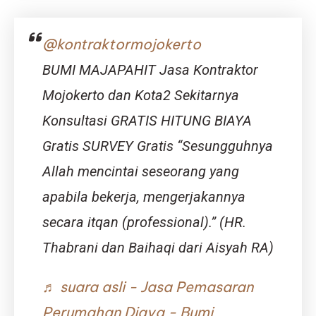
Hunian
Nyaman
di
@kontraktormojokerto
Kawasan
Berkemba
BUMI MAJAPAHIT Jasa Kontraktor
Mojokerto dan Kota2 Sekitarnya
Konsultasi GRATIS HITUNG BIAYA
Gratis SURVEY Gratis “Sesungguhnya
Allah mencintai seseorang yang
apabila bekerja, mengerjakannya
secara itqan (professional).” (HR.
Thabrani dan Baihaqi dari Aisyah RA)
♬ suara asli - Jasa Pemasaran
Perumahan Djava - Bumi