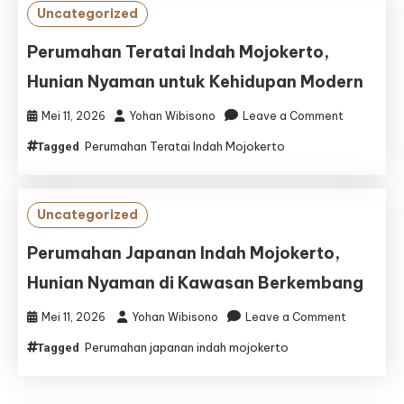
Hunian
Uncategorized
Nyaman
untuk
Perumahan Teratai Indah Mojokerto,
Keluarga
Hunian Nyaman untuk Kehidupan Modern
Modern
on
Mei 11, 2026
Yohan Wibisono
Leave a Comment
Perumaha
Perumahan Teratai Indah Mojokerto
Tagged
Teratai
Indah
Mojokerto,
Hunian
Uncategorized
Nyaman
untuk
Perumahan Japanan Indah Mojokerto,
Kehidupan
Hunian Nyaman di Kawasan Berkembang
Modern
on
Mei 11, 2026
Yohan Wibisono
Leave a Comment
Perumaha
Perumahan japanan indah mojokerto
Tagged
Japanan
Indah
Mojokerto