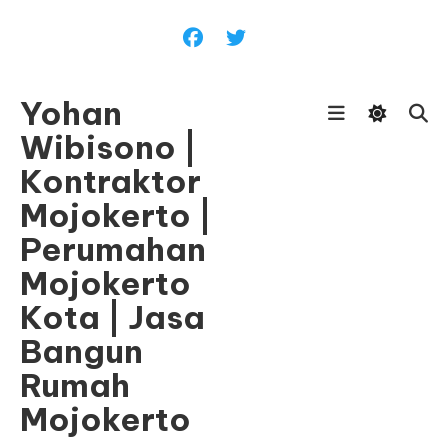
Skip
To
Content
Yohan
Wibisono |
Kontraktor
Mojokerto |
Perumahan
Mojokerto
Kota | Jasa
Bangun
Rumah
Mojokerto