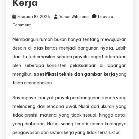
Kerja
Februari 10, 2026
Yohan Wibisono
Leave a
on
Comment
Kami
Memastikan
Membangun rumah bukan hanya tentang mewujudkan
Setiap
desain di atas kertas menjadi bangunan nyata. Lebih
Tahap
Pembangunan
dari itu, keberhasilan sebuah proyek sangat ditentukan
Sesuai
oleh seberapa konsisten pelaksanaan di lapangan
Spesifikasi
mengikuti
spesifikasi teknis dan gambar kerja
yang
dan
Gambar
telah direncanakan.
Kerja
Sayangnya, banyak proyek pembangunan rumah yang
melenceng dari rencana awal. Mulai dari ukuran yang
tidak presisi, material yang tidak sesuai, hingga detail
yang diabaikan. Hal ini sering terjadi karena kurangnya
pengawasan dan sistem kerja yang tidak terstruktur.