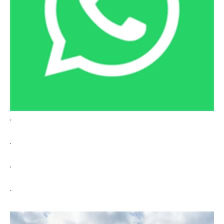
.
.
.
.