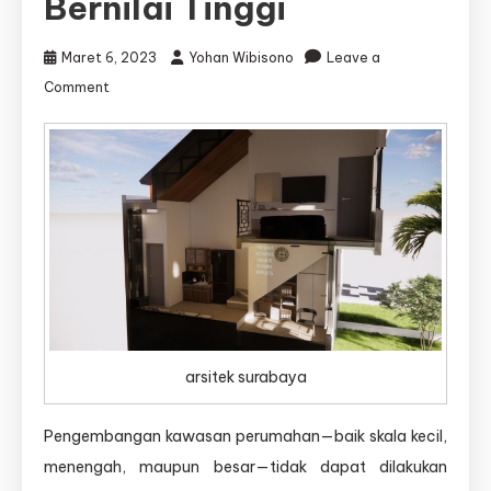
Bernilai Tinggi
Maret 6, 2023
Yohan Wibisono
Leave a
on
Comment
Jasa
Masterplan
Kawasan
Perumahan:
Solusi
Profesional
untuk
Pengembangan
Hunian
Modern
yang
Tertata,
arsitek surabaya
Efisien,
dan
Bernilai
Pengembangan kawasan perumahan—baik skala kecil,
Tinggi
menengah, maupun besar—tidak dapat dilakukan