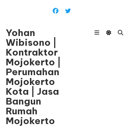
Skip
To
Content
Yohan
Wibisono |
Kontraktor
Mojokerto |
Perumahan
Mojokerto
Kota | Jasa
Bangun
Rumah
Mojokerto