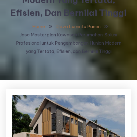
Efisien, Dan Bernilai Tinggi
Home
Djava Lumintu Panen
Jasa Masterplan Kawasan Perumahan: Solusi
Profesional untuk Pengembangan Hunian Modern
yang Tertata, Efisien, dan Bernilai Tinggi