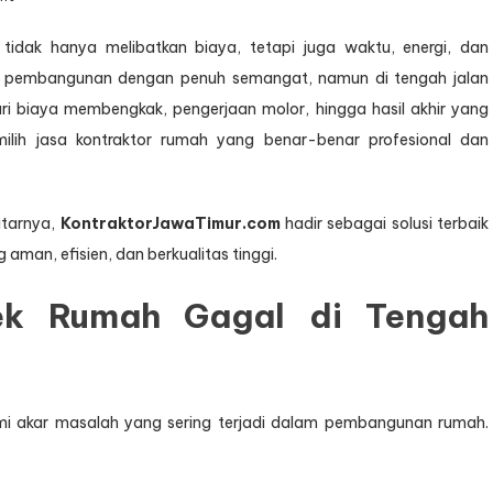
Jasa
Kontraktor
dak hanya melibatkan biaya, tetapi juga waktu, energi, dan
Rumah
 pembangunan dengan penuh semangat, namun di tengah jalan
Pare
Kediri
ri biaya membengkak, pengerjaan molor, hingga hasil akhir yang
emilih jasa kontraktor rumah yang benar-benar profesional dan
itarnya,
KontraktorJawaTimur.com
hadir sebagai solusi terbaik
man, efisien, dan berkualitas tinggi.
ek Rumah Gagal di Tengah
i akar masalah yang sering terjadi dalam pembangunan rumah.