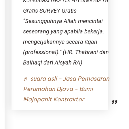
Konsultasi GRATIS HITUNG BIAYA
Gratis SURVEY Gratis
“Sesungguhnya Allah mencintai
seseorang yang apabila bekerja,
mengerjakannya secara itqan
(professional).” (HR. Thabrani dan
Baihaqi dari Aisyah RA)
♬ suara asli - Jasa Pemasaran
Perumahan Djava - Bumi
Majapahit Kontraktor