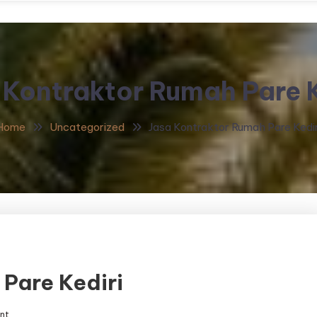
 Kontraktor Rumah Pare K
Home
Uncategorized
Jasa Kontraktor Rumah Pare Kedir
Pare Kediri
on
nt