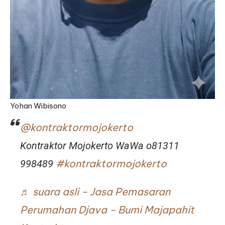
Yohan Wibisono
@kontraktormojokerto
Kontraktor Mojokerto WaWa o81311
#kontraktormojokerto
998489
♬ suara asli - Jasa Pemasaran
Perumahan Djava - Bumi Majapahit