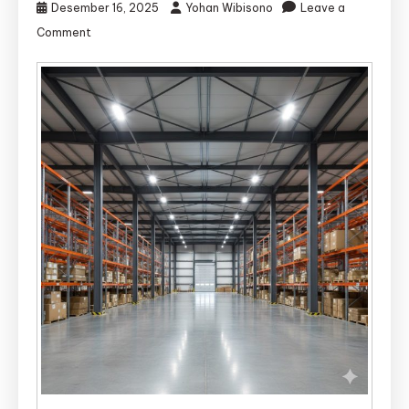
Desember 16, 2025
Yohan Wibisono
Leave a
on
Comment
Jasa
Kontraktor
Gudang
Yogya
|
Jasa
Bangun
Gudang
Yogya
–
Djava
Lumintu
Panen