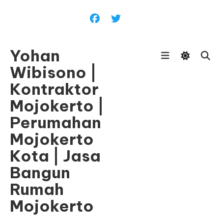
Skip
To
Content
Yohan
Wibisono |
Kontraktor
Mojokerto |
Perumahan
Mojokerto
Kota | Jasa
Bangun
Rumah
Mojokerto