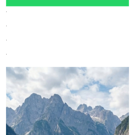
.
.
.
.