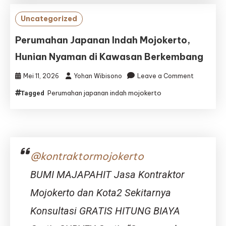
Mojokerto,
Hunian
Uncategorized
Nyaman
untuk
Perumahan Japanan Indah Mojokerto,
Kehidupan
Hunian Nyaman di Kawasan Berkembang
Modern
on
Mei 11, 2026
Yohan Wibisono
Leave a Comment
Perumaha
Perumahan japanan indah mojokerto
Tagged
Japanan
Indah
Mojokerto
Hunian
Nyaman
di
@kontraktormojokerto
Kawasan
Berkemba
BUMI MAJAPAHIT Jasa Kontraktor
Mojokerto dan Kota2 Sekitarnya
Konsultasi GRATIS HITUNG BIAYA