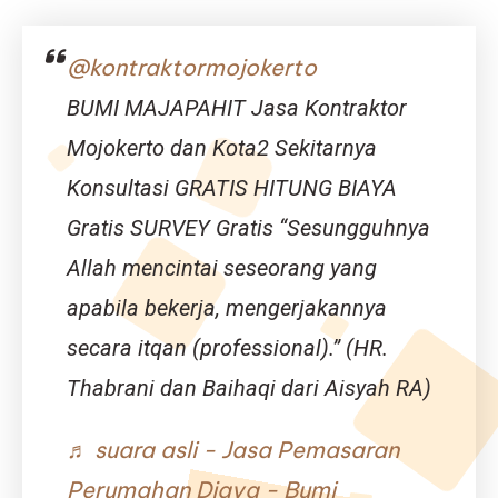
|
Jasa
Bangun
@kontraktormojokerto
Gudang
Bojonegoro
BUMI MAJAPAHIT Jasa Kontraktor
–
Djava
Mojokerto dan Kota2 Sekitarnya
Lumintu
Konsultasi GRATIS HITUNG BIAYA
Panen
Gratis SURVEY Gratis “Sesungguhnya
Allah mencintai seseorang yang
apabila bekerja, mengerjakannya
secara itqan (professional).” (HR.
Thabrani dan Baihaqi dari Aisyah RA)
♬ suara asli - Jasa Pemasaran
Perumahan Djava - Bumi