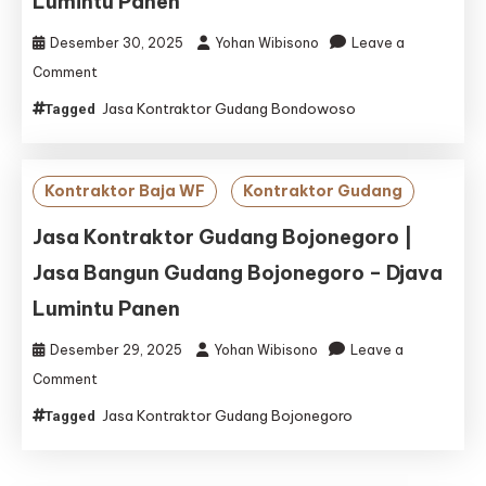
Lumintu Panen
Lumintu
Panen
Desember 30, 2025
Yohan Wibisono
Leave a
on
Comment
Jasa
Jasa Kontraktor Gudang Bondowoso
Tagged
Kontraktor
Gudang
Bondowoso
|
Kontraktor Baja WF
Kontraktor Gudang
Jasa
Bangun
Jasa Kontraktor Gudang Bojonegoro |
Gudang
Jasa Bangun Gudang Bojonegoro – Djava
Bondowoso
–
Lumintu Panen
Djava
Lumintu
Desember 29, 2025
Yohan Wibisono
Leave a
Panen
on
Comment
Jasa
Jasa Kontraktor Gudang Bojonegoro
Tagged
Kontraktor
Gudang
Bojonegoro