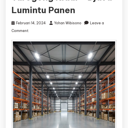
Lumintu Panen
Februari 14, 2024
Yohan Wibisono
Leave a
on
Comment
Jasa
Kontraktor
Gudang
Tarogong
Kidul
|
Jasa
Bangun
Gudang
Tarogong
Kidul
–
Djava
Lumintu
Panen