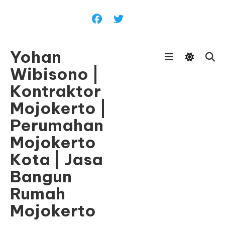
Skip
To
Content
Yohan
Wibisono |
Kontraktor
Mojokerto |
Perumahan
Mojokerto
Kota | Jasa
Bangun
Rumah
Mojokerto