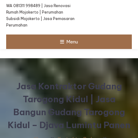
WA 081311 998489 | Jasa Renovasi
Rumah Mojokerto | Perumahan
Subsidi Mojokerto | Jasa Pemasaran
Perumahan
Menu
Jasa Kontraktor Gudang
Tarogong Kidul | Jasa
Bangun Gudang Tarogong
Kidul – Djava Lumintu Panen