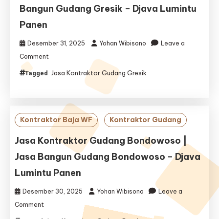
Bangun Gudang Gresik – Djava Lumintu
Panen
Desember 31, 2025
Yohan Wibisono
Leave a
on
Comment
Jasa
Jasa Kontraktor Gudang Gresik
Tagged
Kontraktor
Gudang
Gresik
|
Jasa
Kontraktor Baja WF
Kontraktor Gudang
Bangun
Gudang
Jasa Kontraktor Gudang Bondowoso |
Gresik
Jasa Bangun Gudang Bondowoso – Djava
–
Djava
Lumintu Panen
Lumintu
Panen
Desember 30, 2025
Yohan Wibisono
Leave a
on
Comment
Jasa