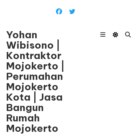
Skip
To
Content
Yohan
Wibisono |
Kontraktor
Mojokerto |
Perumahan
Mojokerto
Kota | Jasa
Bangun
Rumah
Mojokerto