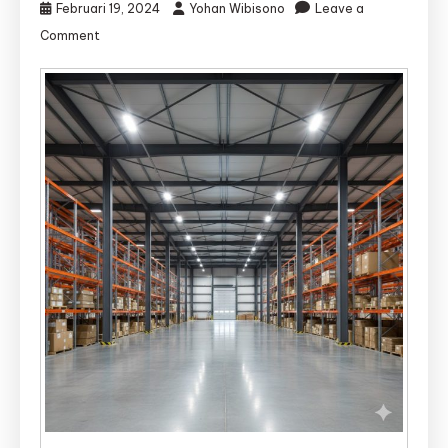
Februari 19, 2024
Yohan Wibisono
Leave a
on
Comment
Jasa
Kontraktor
Gudang
Sumber
|
Jasa
Bangun
Gudang
Sumber
–
Djava
Lumintu
Panen