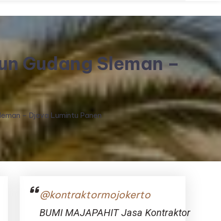
gun Gudang Sleman –
leman – Djava Lumintu Panen
@kontraktormojokerto
BUMI MAJAPAHIT Jasa Kontraktor