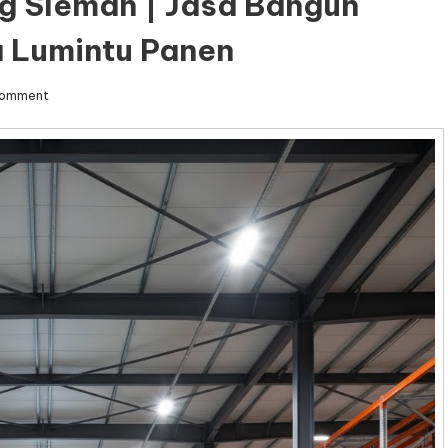
g Sleman | Jasa Bangun
 Lumintu Panen
on
Comment
Jasa
Kontraktor
Gudang
Sleman
|
Jasa
Bangun
Gudang
Sleman
–
Djava
Lumintu
Panen