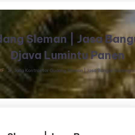
dang Sleman | Jasa Ban
Djava Lumintu Panen
WF
Jasa Kontraktor Gudang Sleman | Jasa Bangun Gudang S