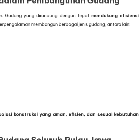
l dalam Pembangunan Gudang
n. Gudang yang dirancang dengan tepat
mendukung efisiensi
berpengalaman membangun berbagai jenis gudang, antara lain:
solusi konstruksi yang aman, efisien, dan sesuai kebutuhan
udang Seluruh Pulau Jawa