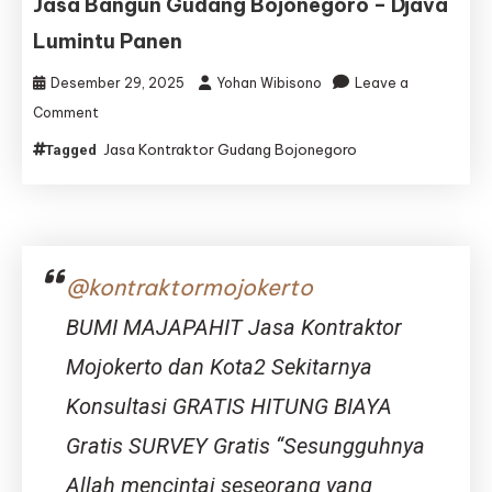
Jasa Bangun Gudang Bojonegoro – Djava
Bondowoso
–
Lumintu Panen
Djava
Lumintu
Desember 29, 2025
Yohan Wibisono
Leave a
Panen
on
Comment
Jasa
Jasa Kontraktor Gudang Bojonegoro
Tagged
Kontraktor
Gudang
Bojonegoro
|
Jasa
Bangun
@kontraktormojokerto
Gudang
Bojonegoro
BUMI MAJAPAHIT Jasa Kontraktor
–
Djava
Mojokerto dan Kota2 Sekitarnya
Lumintu
Konsultasi GRATIS HITUNG BIAYA
Panen
Gratis SURVEY Gratis “Sesungguhnya
Allah mencintai seseorang yang