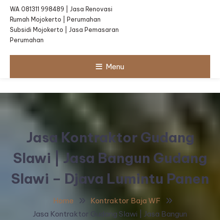
WA 081311 998489 | Jasa Renovasi
Rumah Mojokerto | Perumahan
Subsidi Mojokerto | Jasa Pemasaran
Perumahan
Menu
Jasa Kontraktor Gudang
Slawi | Jasa Bangun Gudang
Slawi – Djava Lumintu Panen
Home
Kontraktor Baja WF
Jasa Kontraktor Gudang Slawi | Jasa Bangun