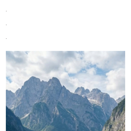
.
.
.