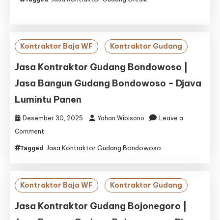
Kontraktor
Gudang
Gresik
|
Jasa
Kontraktor Baja WF
Kontraktor Gudang
Bangun
Gudang
Jasa Kontraktor Gudang Bondowoso |
Gresik
Jasa Bangun Gudang Bondowoso – Djava
–
Djava
Lumintu Panen
Lumintu
Panen
Desember 30, 2025
Yohan Wibisono
Leave a
on
Comment
Jasa
Jasa Kontraktor Gudang Bondowoso
Tagged
Kontraktor
Gudang
Bondowoso
|
Kontraktor Baja WF
Kontraktor Gudang
Jasa
Bangun
Jasa Kontraktor Gudang Bojonegoro |
Gudang