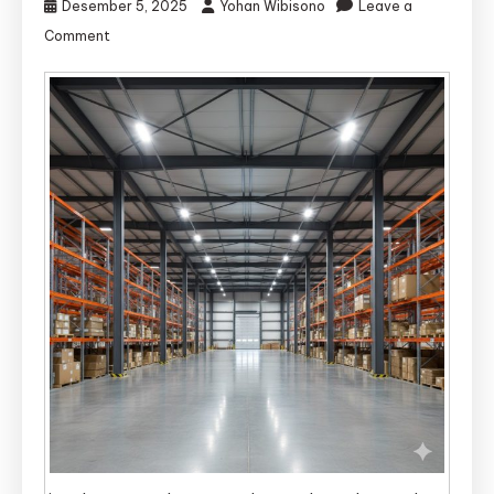
Desember 5, 2025
Yohan Wibisono
Leave a
on
Comment
Jasa
Kontraktor
Gudang
Slawi
|
Jasa
Bangun
Gudang
Slawi
–
Djava
Lumintu
Panen