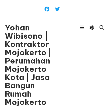
Skip
To
Content
Yohan
Wibisono |
Kontraktor
Mojokerto |
Perumahan
Mojokerto
Kota | Jasa
Bangun
Rumah
Mojokerto