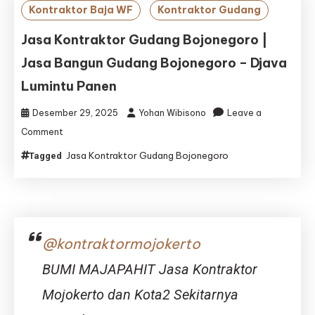
|
Kontraktor Baja WF
Kontraktor Gudang
Jasa
Bangun
Jasa Kontraktor Gudang Bojonegoro |
Gudang
Jasa Bangun Gudang Bojonegoro – Djava
Bondowoso
–
Lumintu Panen
Djava
Lumintu
Desember 29, 2025
Yohan Wibisono
Leave a
Panen
on
Comment
Jasa
Jasa Kontraktor Gudang Bojonegoro
Tagged
Kontraktor
Gudang
Bojonegoro
|
Jasa
Bangun
@kontraktormojokerto
Gudang
Bojonegoro
BUMI MAJAPAHIT Jasa Kontraktor
–
Djava
Mojokerto dan Kota2 Sekitarnya
Lumintu