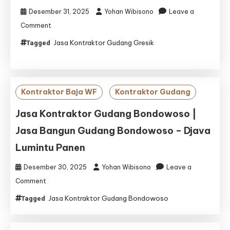
Desember 31, 2025
Yohan Wibisono
Leave a
on
Comment
Jasa
Jasa Kontraktor Gudang Gresik
Tagged
Kontraktor
Gudang
Gresik
|
Jasa
Kontraktor Baja WF
Kontraktor Gudang
Bangun
Gudang
Jasa Kontraktor Gudang Bondowoso |
Gresik
Jasa Bangun Gudang Bondowoso – Djava
–
Djava
Lumintu Panen
Lumintu
Panen
Desember 30, 2025
Yohan Wibisono
Leave a
on
Comment
Jasa
Jasa Kontraktor Gudang Bondowoso
Tagged
Kontraktor
Gudang
Bondowoso