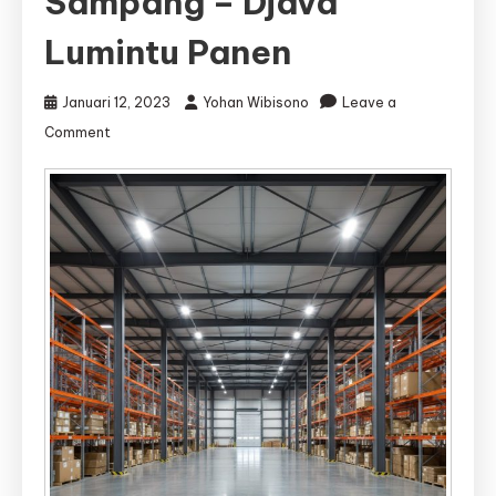
Sampang – Djava
Lumintu Panen
Januari 12, 2023
Yohan Wibisono
Leave a
on
Comment
Jasa
Kontraktor
Gudang
Sampang
|
Jasa
Bangun
Gudang
Sampang
–
Djava
Lumintu
Panen