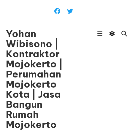
Skip
To
Content
Yohan
Wibisono |
Kontraktor
Mojokerto |
Perumahan
Mojokerto
Kota | Jasa
Bangun
Rumah
Mojokerto