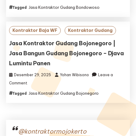
Jasa
Jasa Kontraktor Gudang Bondowoso
Tagged
Kontraktor
Gudang
Bondowoso
|
Kontraktor Baja WF
Kontraktor Gudang
Jasa
Bangun
Jasa Kontraktor Gudang Bojonegoro |
Gudang
Jasa Bangun Gudang Bojonegoro – Djava
Bondowoso
–
Lumintu Panen
Djava
Lumintu
Desember 29, 2025
Yohan Wibisono
Leave a
Panen
on
Comment
Jasa
Jasa Kontraktor Gudang Bojonegoro
Tagged
Kontraktor
Gudang
Bojonegoro
|
Jasa
Bangun
@kontraktormojokerto
Gudang