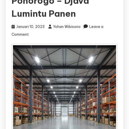
Ponorogo – Djava
Lumintu Panen
Januari 10, 2023
Yohan Wibisono
Leave a
on
Comment
Jasa
Kontraktor
Gudang
Ponorogo
|
Jasa
Bangun
Gudang
Ponorogo
–
Djava
Lumintu
Panen