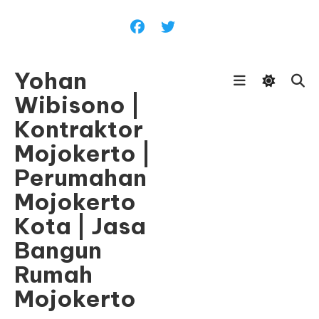
Skip
To
Content
Yohan
Wibisono |
Kontraktor
Mojokerto |
Perumahan
Mojokerto
Kota | Jasa
Bangun
Rumah
Mojokerto