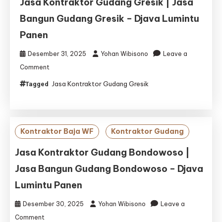
Jasa Kontraktor Gudang Gresik | Jasa
Bangun Gudang Gresik – Djava Lumintu
Panen
Desember 31, 2025
Yohan Wibisono
Leave a
on
Comment
Jasa
Jasa Kontraktor Gudang Gresik
Tagged
Kontraktor
Gudang
Gresik
|
Jasa
Kontraktor Baja WF
Kontraktor Gudang
Bangun
Gudang
Jasa Kontraktor Gudang Bondowoso |
Gresik
Jasa Bangun Gudang Bondowoso – Djava
–
Djava
Lumintu Panen
Lumintu
Panen
Desember 30, 2025
Yohan Wibisono
Leave a
on
Comment