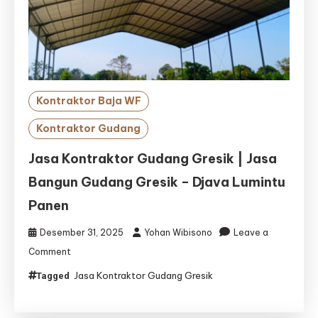
Kontraktor Baja WF
Kontraktor Gudang
Jasa Kontraktor Gudang Gresik | Jasa
Bangun Gudang Gresik – Djava Lumintu
Panen
Desember 31, 2025
Yohan Wibisono
Leave a
on
Comment
Jasa
Jasa Kontraktor Gudang Gresik
Tagged
Kontraktor
Gudang
Gresik