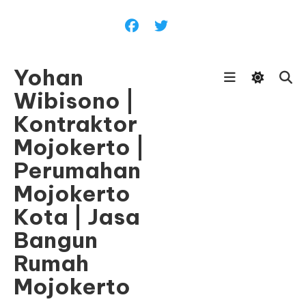
Skip
To
Content
Yohan
Wibisono |
Kontraktor
Mojokerto |
Perumahan
Mojokerto
Kota | Jasa
Bangun
Rumah
Mojokerto