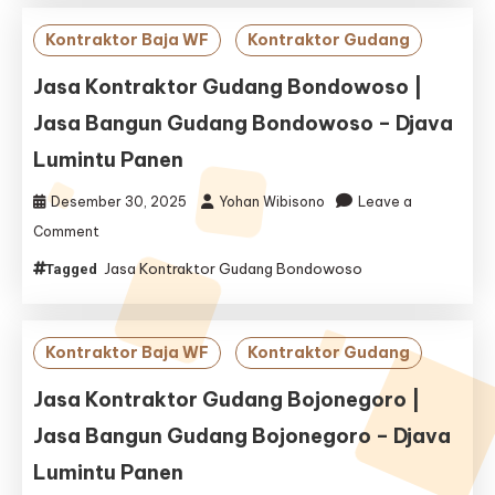
|
Jasa
Kontraktor Baja WF
Kontraktor Gudang
Bangun
Gudang
Jasa Kontraktor Gudang Bondowoso |
Gresik
Jasa Bangun Gudang Bondowoso – Djava
–
Djava
Lumintu Panen
Lumintu
Panen
Desember 30, 2025
Yohan Wibisono
Leave a
on
Comment
Jasa
Jasa Kontraktor Gudang Bondowoso
Tagged
Kontraktor
Gudang
Bondowoso
|
Kontraktor Baja WF
Kontraktor Gudang
Jasa
Bangun
Jasa Kontraktor Gudang Bojonegoro |
Gudang
Jasa Bangun Gudang Bojonegoro – Djava
Bondowoso
–
Lumintu Panen
Djava