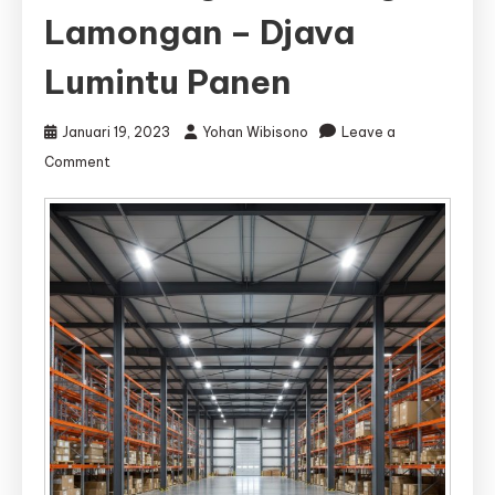
Lamongan – Djava
Lumintu Panen
Januari 19, 2023
Yohan Wibisono
Leave a
on
Comment
Jasa
Kontraktor
Gudang
Lamongan
|
Jasa
Bangun
Gudang
Lamongan
–
Djava
Lumintu
Panen