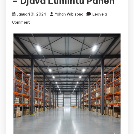
– Djava Lumintu Panen
Januari 31, 2024
Yohan Wibisono
Leave a
on
Comment
Jasa
Kontraktor
Gudang
Klaten
|
Jasa
Bangun
Gudang
Klaten
–
Djava
Lumintu
Panen