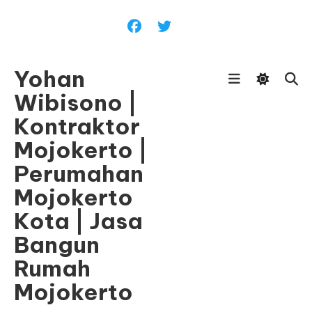
Skip
To
Content
Yohan
Wibisono |
Kontraktor
Mojokerto |
Perumahan
Mojokerto
Kota | Jasa
Bangun
Rumah
Mojokerto