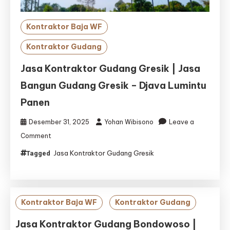
Kontraktor Baja WF
Kontraktor Gudang
Jasa Kontraktor Gudang Gresik | Jasa
Bangun Gudang Gresik – Djava Lumintu
Panen
Desember 31, 2025
Yohan Wibisono
Leave a
on
Comment
Jasa
Jasa Kontraktor Gudang Gresik
Tagged
Kontraktor
Gudang
Gresik
|
Jasa
Kontraktor Baja WF
Kontraktor Gudang
Bangun
Gudang
Jasa Kontraktor Gudang Bondowoso |