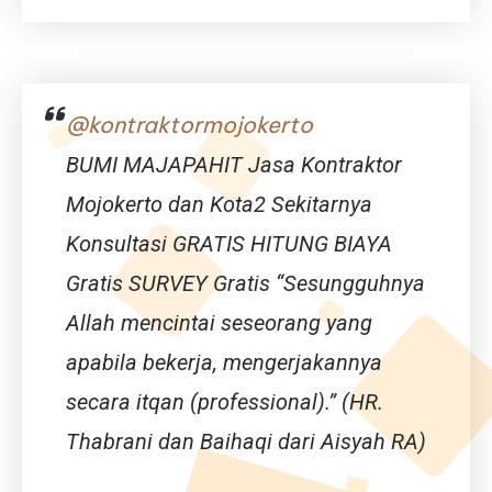
Gudang
Bojonegoro
|
Jasa
Bangun
@kontraktormojokerto
Gudang
Bojonegoro
BUMI MAJAPAHIT Jasa Kontraktor
–
Djava
Mojokerto dan Kota2 Sekitarnya
Lumintu
Konsultasi GRATIS HITUNG BIAYA
Panen
Gratis SURVEY Gratis “Sesungguhnya
Allah mencintai seseorang yang
apabila bekerja, mengerjakannya
secara itqan (professional).” (HR.
Thabrani dan Baihaqi dari Aisyah RA)