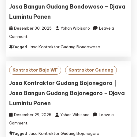
Gresik
Jasa Bangun Gudang Bondowoso – Djava
–
Djava
Lumintu Panen
Lumintu
Panen
Desember 30, 2025
Yohan Wibisono
Leave a
on
Comment
Jasa
Jasa Kontraktor Gudang Bondowoso
Tagged
Kontraktor
Gudang
Bondowoso
|
Kontraktor Baja WF
Kontraktor Gudang
Jasa
Bangun
Jasa Kontraktor Gudang Bojonegoro |
Gudang
Jasa Bangun Gudang Bojonegoro – Djava
Bondowoso
–
Lumintu Panen
Djava
Lumintu
Desember 29, 2025
Yohan Wibisono
Leave a
Panen
on
Comment
Jasa
Jasa Kontraktor Gudang Bojonegoro
Tagged
Kontraktor