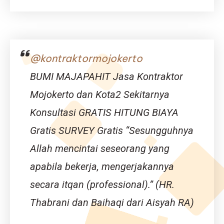
Gudang
Bojonegoro
|
Jasa
Bangun
@kontraktormojokerto
Gudang
Bojonegoro
BUMI MAJAPAHIT Jasa Kontraktor
–
Djava
Mojokerto dan Kota2 Sekitarnya
Lumintu
Konsultasi GRATIS HITUNG BIAYA
Panen
Gratis SURVEY Gratis “Sesungguhnya
Allah mencintai seseorang yang
apabila bekerja, mengerjakannya
secara itqan (professional).” (HR.
Thabrani dan Baihaqi dari Aisyah RA)