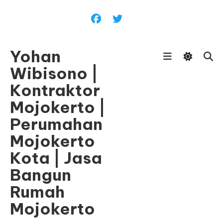
Skip
To
Content
Yohan
Wibisono |
Kontraktor
Mojokerto |
Perumahan
Mojokerto
Kota | Jasa
Bangun
Rumah
Mojokerto