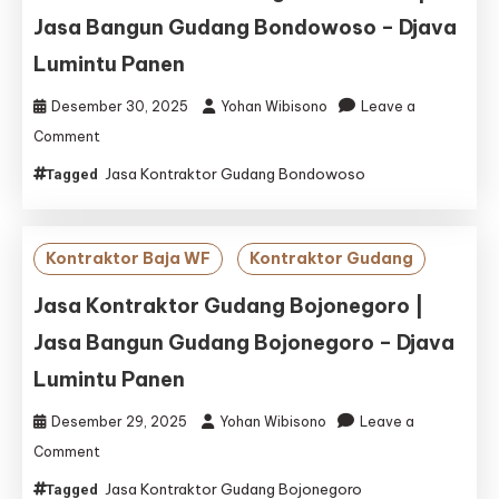
Gresik
Jasa Bangun Gudang Bondowoso – Djava
–
Djava
Lumintu Panen
Lumintu
Panen
Desember 30, 2025
Yohan Wibisono
Leave a
on
Comment
Jasa
Jasa Kontraktor Gudang Bondowoso
Tagged
Kontraktor
Gudang
Bondowoso
|
Kontraktor Baja WF
Kontraktor Gudang
Jasa
Bangun
Jasa Kontraktor Gudang Bojonegoro |
Gudang
Jasa Bangun Gudang Bojonegoro – Djava
Bondowoso
–
Lumintu Panen
Djava
Lumintu
Desember 29, 2025
Yohan Wibisono
Leave a
Panen
on
Comment
Jasa
Jasa Kontraktor Gudang Bojonegoro
Tagged
Kontraktor