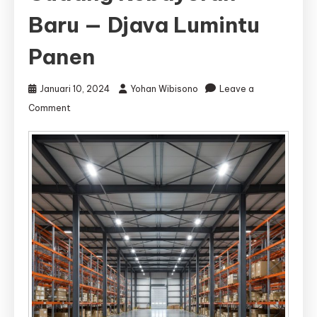
Baru — Djava Lumintu
Panen
Januari 10, 2024
Yohan Wibisono
Leave a
on
Comment
Jasa
Kontraktor
Gudang
Kebayoran
Baru
|
Jasa
Bangun
Gudang
Kebayoran
Baru
—
Djava
Lumintu