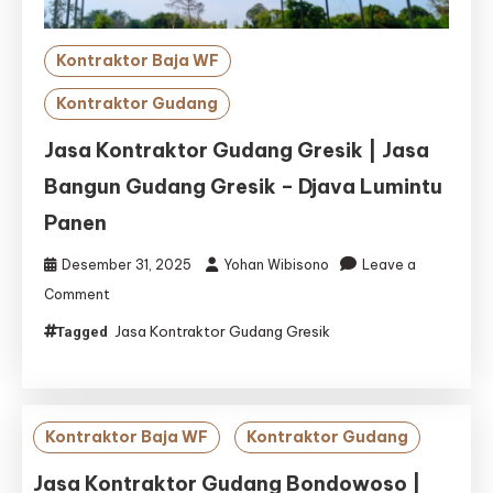
Kontraktor Baja WF
Kontraktor Gudang
Jasa Kontraktor Gudang Gresik | Jasa
Bangun Gudang Gresik – Djava Lumintu
Panen
Desember 31, 2025
Yohan Wibisono
Leave a
on
Comment
Jasa
Jasa Kontraktor Gudang Gresik
Tagged
Kontraktor
Gudang
Gresik
|
Jasa
Kontraktor Baja WF
Kontraktor Gudang
Bangun
Gudang
Jasa Kontraktor Gudang Bondowoso |