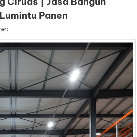
g Ciruas | Jasa Bangun
 Lumintu Panen
on
ment
Jasa
Kontraktor
Gudang
Ciruas
|
Jasa
Bangun
Gudang
Ciruas
–
Djava
Lumintu
Panen