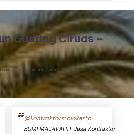
un Gudang Ciruas –
iruas – Djava Lumintu Panen
@kontraktormojokerto
BUMI MAJAPAHIT Jasa Kontraktor