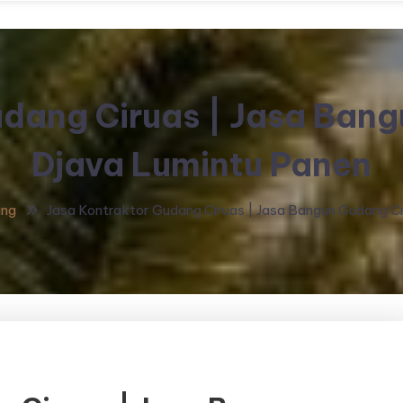
udang Ciruas | Jasa Bang
Djava Lumintu Panen
ang
Jasa Kontraktor Gudang Ciruas | Jasa Bangun Gudang C